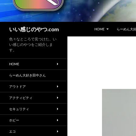
コンテンツへスキップ
検
いい感じのやつ.com
HOME
らーめん大
索
色々なところで見つけた、い
い感じのやつをご紹介しま
す。
HOME
らーめん大好き田中さん
アウトドア
アクティビティ
セキュリティ
ホビー
エコ