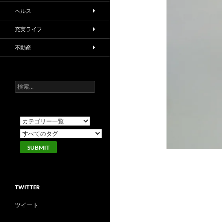
ヘルス
充実ライフ
不動産
検
索:
TWITTER
ツイート