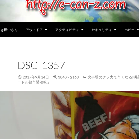
好き田中さん
アウトドア
アクティビティ
セキュリティ
ホビー
DSC_1357
2017年9月14日
3840 × 2160
火事場のクソ力で辛くなる!明
ードル旨辛醤油味」