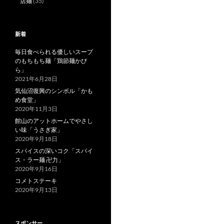
店麺
(35)
新着
毎日食べられる優しいスープ
のもちもち麺「鶏節麺かび
ら」
2021年6月28日
気仙沼復興のシンボル「かも
め食堂」
2020年11月3日
館山のアットホームでやさし
い味「うさぎ家」
2020年9月18日
スパイスの深いコク「スパイ
ス・ラー麺 卍力」
2020年9月16日
コメトステーキ
2020年9月13日
スポンサー