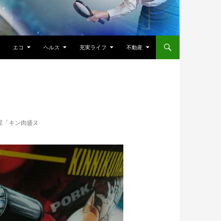
エコ
ヘルス
充実ライフ
不動産
星「キン肉盛ヌ