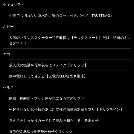
セキュリティ
刃物でも切れない防水性。安心ロック付きバッグ「TRUSTBAG」
ホビー
人気のバランススクーター特許取得は【チックスマート】だけ。話題のミニ
セグウェイ
エコ
成人式の振袖を花嫁衣装にリメイク【オリフリ】
懐中電灯として使える【充電式LED省エネ電球】
ヘルス
痛風・尿酸値・プリン体が気になる方のサプリ
朝起きれないお子様の為に起立性調節障害対策サプリ【キリツテイン】
巻き爪をしっかりガードして痛みを和らげる「巻爪直子」
背筋がGUUUN美姿勢座椅子クラシック