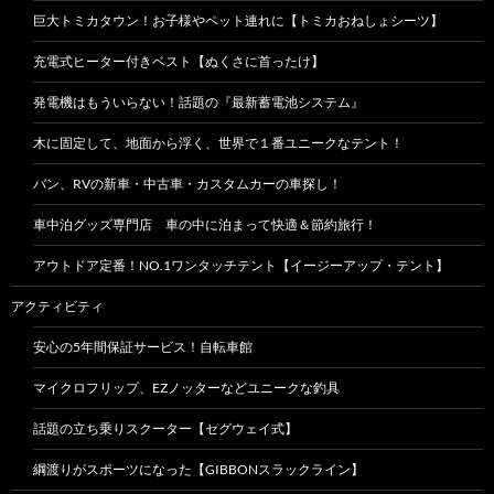
巨大トミカタウン！お子様やペット連れに【トミカおねしょシーツ】
充電式ヒーター付きベスト【ぬくさに首ったけ】
発電機はもういらない！話題の『最新蓄電池システム』
木に固定して、地面から浮く、世界で１番ユニークなテント！
バン、RVの新車・中古車・カスタムカーの車探し！
車中泊グッズ専門店 車の中に泊まって快適＆節約旅行！
アウトドア定番！NO.1ワンタッチテント【イージーアップ・テント】
アクティビティ
安心の5年間保証サービス！自転車館
マイクロフリップ、EZノッターなどユニークな釣具
話題の立ち乗りスクーター【セグウェイ式】
綱渡りがスポーツになった【GIBBONスラックライン】