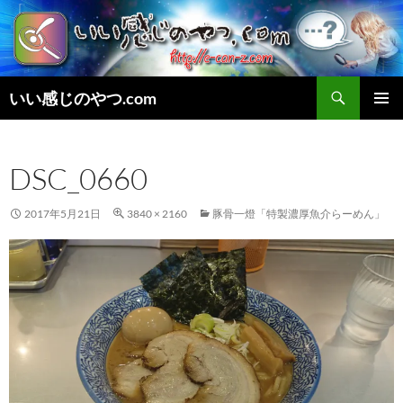
検
いい感じのやつ.com
索
コ
メインメ
ン
ニュー
テ
DSC_0660
ン
ツ
へ
2017年5月21日
3840 × 2160
豚骨一燈「特製濃厚魚介らーめん」
ス
キ
ッ
プ