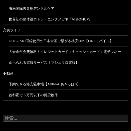
虫歯菌除去専用デンタルケア
世界初の動体視力トレーニングメガネ『VISIONUP』
充実ライフ
DOCOMO回線使用の日本全国で繋がる格安SIM【LINEモバイル】
入会金年会費無料！クレジットカード＋キャッシュカード＋電子マネー
食べられる電報サービス【マシュマロ電報】
不動産
予約できる格安駐車場【AKIPPA(あきっぱ!)】
首都圏で６万円以下の賃貸物件
検
索: