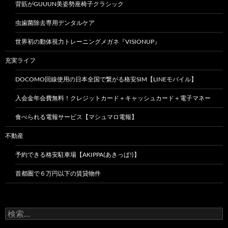
背筋がGUUUN美姿勢座椅子クラシック
虫歯菌除去専用デンタルケア
世界初の動体視力トレーニングメガネ『VISIONUP』
充実ライフ
DOCOMO回線使用の日本全国で繋がる格安SIM【LINEモバイル】
入会金年会費無料！クレジットカード＋キャッシュカード＋電子マネー
食べられる電報サービス【マシュマロ電報】
不動産
予約できる格安駐車場【AKIPPA(あきっぱ!)】
首都圏で６万円以下の賃貸物件
検
索: