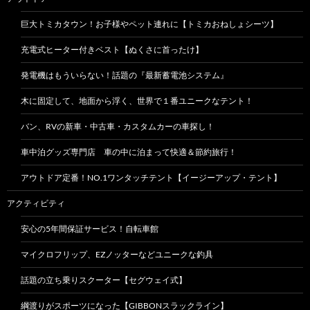
巨大トミカタウン！お子様やペット連れに【トミカおねしょシーツ】
充電式ヒーター付きベスト【ぬくさに首ったけ】
発電機はもういらない！話題の『最新蓄電池システム』
木に固定して、地面から浮く、世界で１番ユニークなテント！
バン、RVの新車・中古車・カスタムカーの車探し！
車中泊グッズ専門店 車の中に泊まって快適＆節約旅行！
アウトドア定番！NO.1ワンタッチテント【イージーアップ・テント】
アクティビティ
安心の5年間保証サービス！自転車館
マイクロフリップ、EZノッターなどユニークな釣具
話題の立ち乗りスクーター【セグウェイ式】
綱渡りがスポーツになった【GIBBONスラックライン】