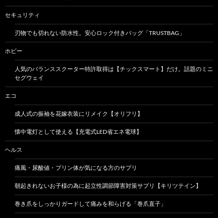
セキュリティ
刃物でも切れない防水性。安心ロック付きバッグ「TRUSTBAG」
ホビー
人気のバランススクーター特許取得は【チックスマート】だけ。話題のミニ
セグウェイ
エコ
成人式の振袖を花嫁衣装にリメイク【オリフリ】
懐中電灯として使える【充電式LED省エネ電球】
ヘルス
痛風・尿酸値・プリン体が気になる方のサプリ
朝起きれないお子様の為に起立性調節障害対策サプリ【キリツテイン】
巻き爪をしっかりガードして痛みを和らげる「巻爪直子」