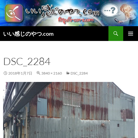
検
いい感じのやつ.com
索
コ
メインメ
ン
ニュー
テ
DSC_2284
ン
ツ
へ
2018年1月7日
3840 × 2160
DSC_2284
ス
キ
ッ
プ