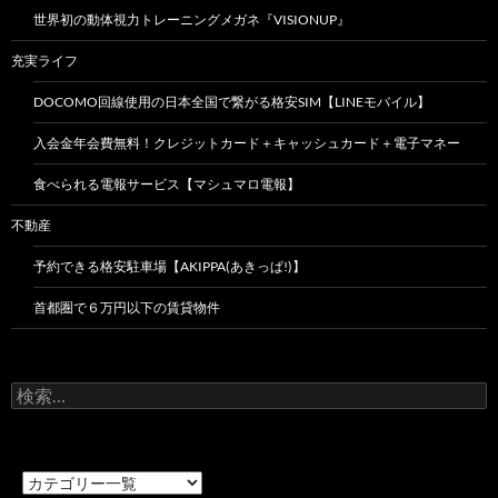
世界初の動体視力トレーニングメガネ『VISIONUP』
充実ライフ
DOCOMO回線使用の日本全国で繋がる格安SIM【LINEモバイル】
入会金年会費無料！クレジットカード＋キャッシュカード＋電子マネー
食べられる電報サービス【マシュマロ電報】
不動産
予約できる格安駐車場【AKIPPA(あきっぱ!)】
首都圏で６万円以下の賃貸物件
検
索: