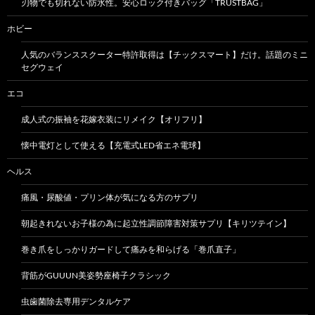
刃物でも切れない防水性。安心ロック付きバッグ「TRUSTBAG」
ホビー
人気のバランススクーター特許取得は【チックスマート】だけ。話題のミニ
セグウェイ
エコ
成人式の振袖を花嫁衣装にリメイク【オリフリ】
懐中電灯として使える【充電式LED省エネ電球】
ヘルス
痛風・尿酸値・プリン体が気になる方のサプリ
朝起きれないお子様の為に起立性調節障害対策サプリ【キリツテイン】
巻き爪をしっかりガードして痛みを和らげる「巻爪直子」
背筋がGUUUN美姿勢座椅子クラシック
虫歯菌除去専用デンタルケア