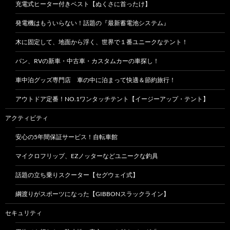
充電式ヒーター付きベスト【ぬくさに首ったけ】
発電機はもういらない！話題の『最新蓄電池システム』
木に固定して、地面から浮く、世界で１番ユニークなテント！
バン、RVの新車・中古車・カスタムカーの車探し！
車中泊グッズ専門店 車の中に泊まって快適＆節約旅行！
アウトドア定番！NO.1ワンタッチテント【イージーアップ・テント】
アクティビティ
安心の5年間保証サービス！自転車館
マイクロフリップ、EZノッターなどユニークな釣具
話題の立ち乗りスクーター【セグウェイ式】
綱渡りがスポーツになった【GIBBONスラックライン】
セキュリティ