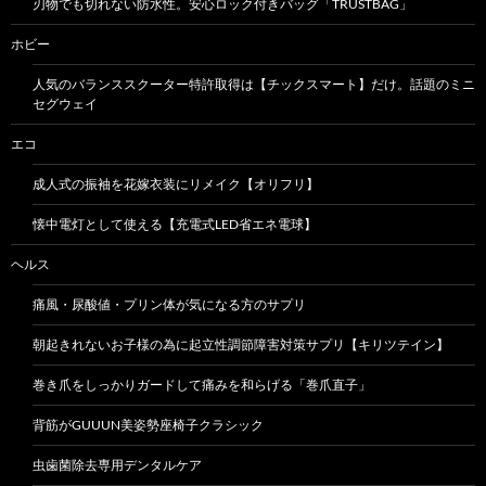
刃物でも切れない防水性。安心ロック付きバッグ「TRUSTBAG」
ホビー
人気のバランススクーター特許取得は【チックスマート】だけ。話題のミニ
セグウェイ
エコ
成人式の振袖を花嫁衣装にリメイク【オリフリ】
懐中電灯として使える【充電式LED省エネ電球】
ヘルス
痛風・尿酸値・プリン体が気になる方のサプリ
朝起きれないお子様の為に起立性調節障害対策サプリ【キリツテイン】
巻き爪をしっかりガードして痛みを和らげる「巻爪直子」
背筋がGUUUN美姿勢座椅子クラシック
虫歯菌除去専用デンタルケア