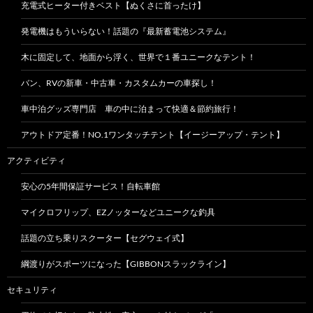
充電式ヒーター付きベスト【ぬくさに首ったけ】
発電機はもういらない！話題の『最新蓄電池システム』
木に固定して、地面から浮く、世界で１番ユニークなテント！
バン、RVの新車・中古車・カスタムカーの車探し！
車中泊グッズ専門店 車の中に泊まって快適＆節約旅行！
アウトドア定番！NO.1ワンタッチテント【イージーアップ・テント】
アクティビティ
安心の5年間保証サービス！自転車館
マイクロフリップ、EZノッターなどユニークな釣具
話題の立ち乗りスクーター【セグウェイ式】
綱渡りがスポーツになった【GIBBONスラックライン】
セキュリティ