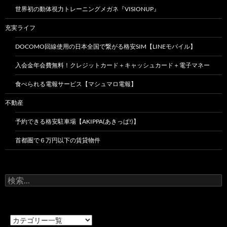
世界初の動体視力トレーニングメガネ『VISIONUP』
充実ライフ
DOCOMO回線使用の日本全国で繋がる格安SIM【LINEモバイル】
入会金年会費無料！クレジットカード＋キャッシュカード＋電子マネー
食べられる電報サービス【マシュマロ電報】
不動産
予約できる格安駐車場【AKIPPA(あきっぱ!)】
首都圏で６万円以下の賃貸物件
検
索: