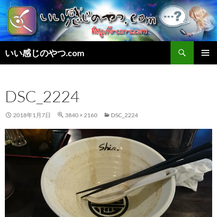
検
いい感じのやつ.com
索
コ
メインメ
ン
ニュー
テ
DSC_2224
ン
ツ
へ
2018年1月7日
3840 × 2160
DSC_2224
ス
キ
ッ
プ