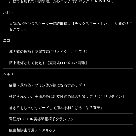
刃物でも切れない防水性。安心ロック付きバッグ「TRUSTBAG」
ホビー
人気のバランススクーター特許取得は【チックスマート】だけ。話題のミニ
セグウェイ
エコ
成人式の振袖を花嫁衣装にリメイク【オリフリ】
懐中電灯として使える【充電式LED省エネ電球】
ヘルス
痛風・尿酸値・プリン体が気になる方のサプリ
朝起きれないお子様の為に起立性調節障害対策サプリ【キリツテイン】
巻き爪をしっかりガードして痛みを和らげる「巻爪直子」
背筋がGUUUN美姿勢座椅子クラシック
虫歯菌除去専用デンタルケア