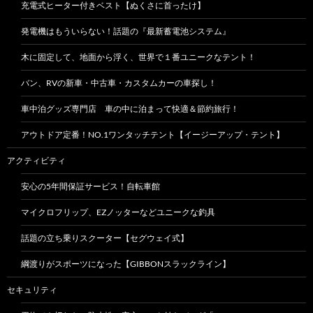
充電式ヒーター付きベスト【ぬくさに首ったけ】
発電機はもういらない！話題の『最新蓄電池システム』
木に固定して、地面から浮く、世界で１番ユニークなテント！
バン、RVの新車・中古車・カスタムカーの車探し！
車中泊グッズ専門店 車の中に泊まって快適＆節約旅行！
アウトドア定番！NO.1ワンタッチテント【イージーアップ・テント】
アクティビティ
安心の5年間保証サービス！自転車館
マイクロフリップ、EZノッターなどユニークな釣具
話題の立ち乗りスクーター【セグウェイ式】
綱渡りがスポーツになった【GIBBONスラックライン】
セキュリティ