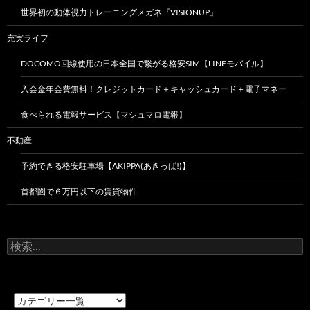
世界初の動体視力トレーニングメガネ『VISIONUP』
充実ライフ
DOCOMO回線使用の日本全国で繋がる格安SIM【LINEモバイル】
入会金年会費無料！クレジットカード＋キャッシュカード＋電子マネー
食べられる電報サービス【マシュマロ電報】
不動産
予約できる格安駐車場【AKIPPA(あきっぱ!)】
首都圏で６万円以下の賃貸物件
検
索: