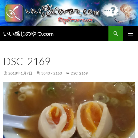
検
いい感じのやつ.com
索
コ
メインメ
ン
ニュー
テ
DSC_2169
ン
ツ
へ
2018年1月7日
3840 × 2160
DSC_2169
ス
キ
ッ
プ