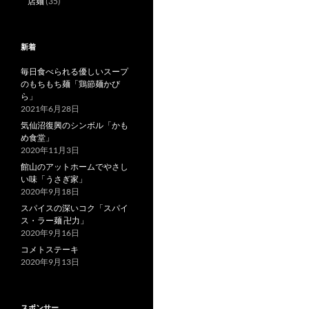
店麺
(35)
新着
毎日食べられる優しいスープ
のもちもち麺「鶏節麺かび
ら」
2021年6月28日
気仙沼復興のシンボル「かも
め食堂」
2020年11月3日
館山のアットホームでやさし
い味「うさぎ家」
2020年9月18日
スパイスの深いコク「スパイ
ス・ラー麺 卍力」
2020年9月16日
コメトステーキ
2020年9月13日
スポンサー