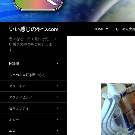
コンテンツへスキップ
検
いい感じのやつ.com
HOME
らーめん大
索
色々なところで見つけた、い
い感じのやつをご紹介しま
す。
HOME
らーめん大好き田中さん
アウトドア
アクティビティ
セキュリティ
ホビー
エコ