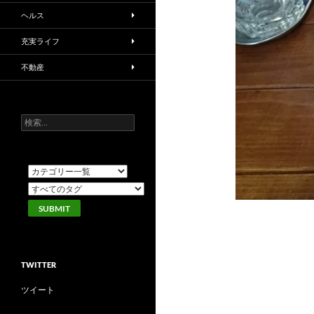
ヘルス
充実ライフ
不動産
検
索:
TWITTER
ツイート