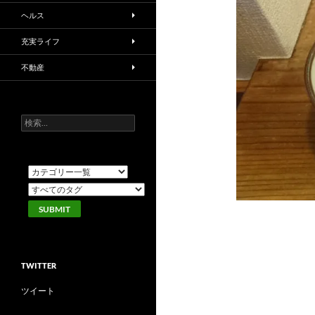
ヘルス
充実ライフ
不動産
検
索:
TWITTER
ツイート