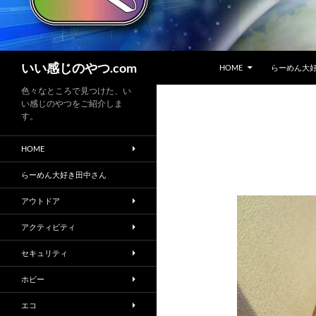
コンテンツへスキップ
検
いい感じのやつ.com
HOME
らーめん大
索
色々なところで見つけた、い
い感じのやつをご紹介しま
す。
HOME
らーめん大好き田中さん
アウトドア
アクティビティ
セキュリティ
ホビー
エコ