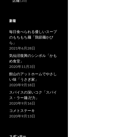
店麺
(35)
新着
毎日食べられる優しいスープ
のもちもち麺「鶏節麺かび
ら」
2021年6月28日
気仙沼復興のシンボル「かも
め食堂」
2020年11月3日
館山のアットホームでやさし
い味「うさぎ家」
2020年9月18日
スパイスの深いコク「スパイ
ス・ラー麺 卍力」
2020年9月16日
コメトステーキ
2020年9月13日
スポンサー