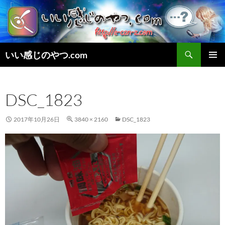
検
いい感じのやつ.com
索
コ
メインメ
ン
ニュー
テ
DSC_1823
ン
ツ
へ
2017年10月26日
3840 × 2160
DSC_1823
ス
キ
ッ
プ