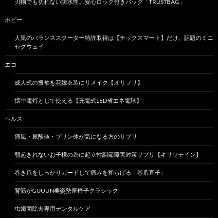
刃物でも切れない防水性。安心ロック付きバッグ「TRUSTBAG」
ホビー
人気のバランススクーター特許取得は【チックスマート】だけ。話題のミニ
セグウェイ
エコ
成人式の振袖を花嫁衣装にリメイク【オリフリ】
懐中電灯として使える【充電式LED省エネ電球】
ヘルス
痛風・尿酸値・プリン体が気になる方のサプリ
朝起きれないお子様の為に起立性調節障害対策サプリ【キリツテイン】
巻き爪をしっかりガードして痛みを和らげる「巻爪直子」
背筋がGUUUN美姿勢座椅子クラシック
虫歯菌除去専用デンタルケア