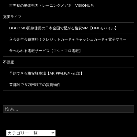
世界初の動体視力トレーニングメガネ『VISIONUP』
充実ライフ
DOCOMO回線使用の日本全国で繋がる格安SIM【LINEモバイル】
入会金年会費無料！クレジットカード＋キャッシュカード＋電子マネー
食べられる電報サービス【マシュマロ電報】
不動産
予約できる格安駐車場【AKIPPA(あきっぱ!)】
首都圏で６万円以下の賃貸物件
検
索: