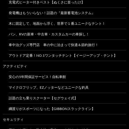
充電式ヒーター付きベスト【ぬくさに首ったけ】
発電機はもういらない！話題の『最新蓄電池システム』
木に固定して、地面から浮く、世界で１番ユニークなテント！
バン、RVの新車・中古車・カスタムカーの車探し！
車中泊グッズ専門店 車の中に泊まって快適＆節約旅行！
アウトドア定番！NO.1ワンタッチテント【イージーアップ・テント】
アクティビティ
安心の5年間保証サービス！自転車館
マイクロフリップ、EZノッターなどユニークな釣具
話題の立ち乗りスクーター【セグウェイ式】
綱渡りがスポーツになった【GIBBONスラックライン】
セキュリティ