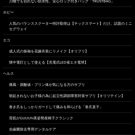
刃物でも切れない防水性。安心ロック付きバッグ「TRUSTBAG」
ホビー
人気のバランススクーター特許取得は【チックスマート】だけ。話題のミニ
セグウェイ
エコ
成人式の振袖を花嫁衣装にリメイク【オリフリ】
懐中電灯として使える【充電式LED省エネ電球】
ヘルス
痛風・尿酸値・プリン体が気になる方のサプリ
朝起きれないお子様の為に起立性調節障害対策サプリ【キリツテイン】
巻き爪をしっかりガードして痛みを和らげる「巻爪直子」
背筋がGUUUN美姿勢座椅子クラシック
虫歯菌除去専用デンタルケア