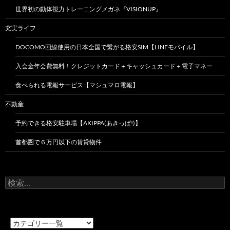
世界初の動体視力トレーニングメガネ『VISIONUP』
充実ライフ
DOCOMO回線使用の日本全国で繋がる格安SIM【LINEモバイル】
入会金年会費無料！クレジットカード＋キャッシュカード＋電子マネー
食べられる電報サービス【マシュマロ電報】
不動産
予約できる格安駐車場【AKIPPA(あきっぱ!)】
首都圏で６万円以下の賃貸物件
検
索: