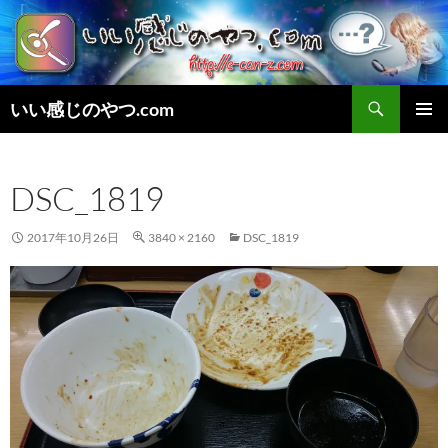
検
いい感じのやつ.com
索
コ
メインメ
ン
ニュー
テ
DSC_1819
ン
ツ
へ
2017年10月26日
3840 × 2160
DSC_1819
ス
キ
ッ
プ