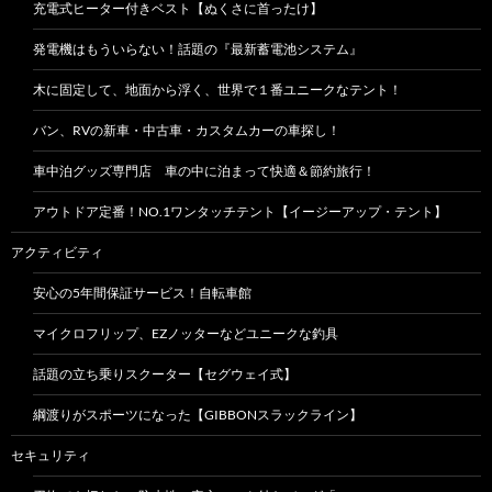
充電式ヒーター付きベスト【ぬくさに首ったけ】
発電機はもういらない！話題の『最新蓄電池システム』
木に固定して、地面から浮く、世界で１番ユニークなテント！
バン、RVの新車・中古車・カスタムカーの車探し！
車中泊グッズ専門店 車の中に泊まって快適＆節約旅行！
アウトドア定番！NO.1ワンタッチテント【イージーアップ・テント】
アクティビティ
安心の5年間保証サービス！自転車館
マイクロフリップ、EZノッターなどユニークな釣具
話題の立ち乗りスクーター【セグウェイ式】
綱渡りがスポーツになった【GIBBONスラックライン】
セキュリティ