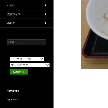
ヘルス
充実ライフ
不動産
検
索:
TWITTER
ツイート