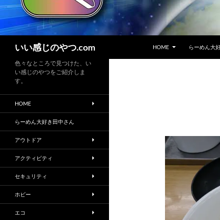
コンテンツへスキップ
検
いい感じのやつ.com
HOME
らーめん大
索
色々なところで見つけた、い
い感じのやつをご紹介しま
す。
HOME
らーめん大好き田中さん
アウトドア
アクティビティ
セキュリティ
ホビー
エコ