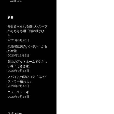
店麺
(35)
新着
毎日食べられる優しいスープ
のもちもち麺「鶏節麺かび
ら」
2021年6月28日
気仙沼復興のシンボル「かも
め食堂」
2020年11月3日
館山のアットホームでやさし
い味「うさぎ家」
2020年9月18日
スパイスの深いコク「スパイ
ス・ラー麺 卍力」
2020年9月16日
コメトステーキ
2020年9月13日
スポンサー