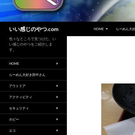
コンテンツへスキップ
検
いい感じのやつ.com
HOME
らーめん大
索
色々なところで見つけた、い
い感じのやつをご紹介しま
す。
HOME
らーめん大好き田中さん
アウトドア
アクティビティ
セキュリティ
ホビー
エコ