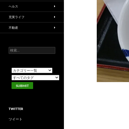
ヘルス
充実ライフ
不動産
検
索:
TWITTER
ツイート