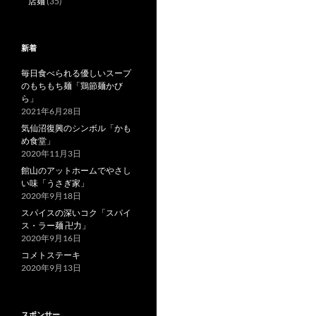
店麺
(35)
新着
毎日食べられる優しいスープ
のもちもち麺「鶏節麺かび
ら」
2021年6月28日
気仙沼復興のシンボル「かも
め食堂」
2020年11月3日
館山のアットホームでやさし
い味「うさぎ家」
2020年9月18日
スパイスの深いコク「スパイ
ス・ラー麺 卍力」
2020年9月16日
コメトステーキ
2020年9月13日
スポンサー