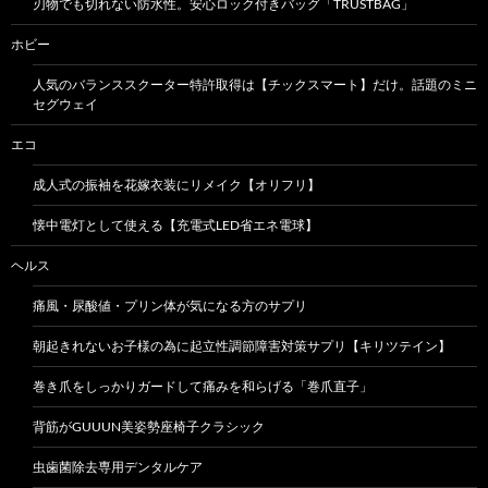
刃物でも切れない防水性。安心ロック付きバッグ「TRUSTBAG」
ホビー
人気のバランススクーター特許取得は【チックスマート】だけ。話題のミニ
セグウェイ
エコ
成人式の振袖を花嫁衣装にリメイク【オリフリ】
懐中電灯として使える【充電式LED省エネ電球】
ヘルス
痛風・尿酸値・プリン体が気になる方のサプリ
朝起きれないお子様の為に起立性調節障害対策サプリ【キリツテイン】
巻き爪をしっかりガードして痛みを和らげる「巻爪直子」
背筋がGUUUN美姿勢座椅子クラシック
虫歯菌除去専用デンタルケア