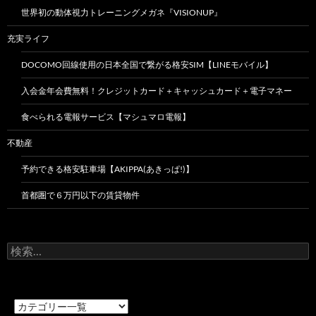
世界初の動体視力トレーニングメガネ『VISIONUP』
充実ライフ
DOCOMO回線使用の日本全国で繋がる格安SIM【LINEモバイル】
入会金年会費無料！クレジットカード＋キャッシュカード＋電子マネー
食べられる電報サービス【マシュマロ電報】
不動産
予約できる格安駐車場【AKIPPA(あきっぱ!)】
首都圏で６万円以下の賃貸物件
検
索: