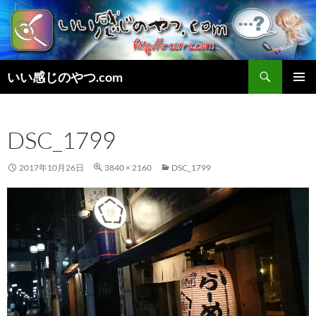
検
いい感じのやつ.com
索
コ
メインメ
ン
ニュー
テ
DSC_1799
ン
ツ
へ
2017年10月26日
3840 × 2160
DSC_1799
ス
キ
ッ
プ