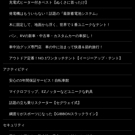
充電式ヒーター付きベスト【ぬくさに首ったけ】
発電機はもういらない！話題の『最新蓄電池システム』
木に固定して、地面から浮く、世界で１番ユニークなテント！
バン、RVの新車・中古車・カスタムカーの車探し！
車中泊グッズ専門店 車の中に泊まって快適＆節約旅行！
アウトドア定番！NO.1ワンタッチテント【イージーアップ・テント】
アクティビティ
安心の5年間保証サービス！自転車館
マイクロフリップ、EZノッターなどユニークな釣具
話題の立ち乗りスクーター【セグウェイ式】
綱渡りがスポーツになった【GIBBONスラックライン】
セキュリティ