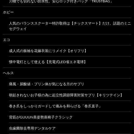
刃物でも切れない防水性。安心ロック付きバッグ「TRUSTBAG」
ホビー
人気のバランススクーター特許取得は【チックスマート】だけ。話題のミニ
セグウェイ
エコ
成人式の振袖を花嫁衣装にリメイク【オリフリ】
懐中電灯として使える【充電式LED省エネ電球】
ヘルス
痛風・尿酸値・プリン体が気になる方のサプリ
朝起きれないお子様の為に起立性調節障害対策サプリ【キリツテイン】
巻き爪をしっかりガードして痛みを和らげる「巻爪直子」
背筋がGUUUN美姿勢座椅子クラシック
虫歯菌除去専用デンタルケア