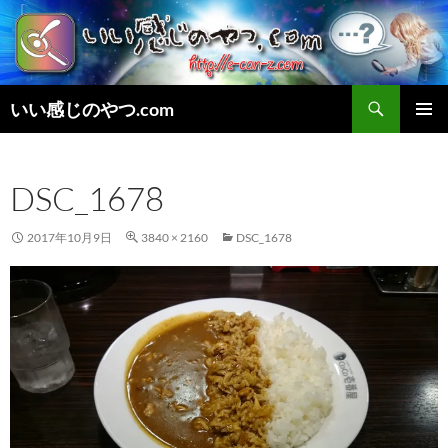
検
いい感じのやつ.com
索
コ
メインメ
ン
ニュー
テ
DSC_1678
ン
ツ
へ
2017年10月9日
3840 × 2160
DSC_1678
ス
キ
ッ
プ