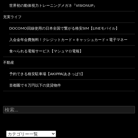
世界初の動体視力トレーニングメガネ『VISIONUP』
充実ライフ
DOCOMO回線使用の日本全国で繋がる格安SIM【LINEモバイル】
入会金年会費無料！クレジットカード＋キャッシュカード＋電子マネー
食べられる電報サービス【マシュマロ電報】
不動産
予約できる格安駐車場【AKIPPA(あきっぱ!)】
首都圏で６万円以下の賃貸物件
検
索: