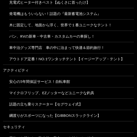
充電式ヒーター付きベスト【ぬくさに首ったけ】
発電機はもういらない！話題の『最新蓄電池システム』
木に固定して、地面から浮く、世界で１番ユニークなテント！
バン、RVの新車・中古車・カスタムカーの車探し！
車中泊グッズ専門店 車の中に泊まって快適＆節約旅行！
アウトドア定番！NO.1ワンタッチテント【イージーアップ・テント】
アクティビティ
安心の5年間保証サービス！自転車館
マイクロフリップ、EZノッターなどユニークな釣具
話題の立ち乗りスクーター【セグウェイ式】
綱渡りがスポーツになった【GIBBONスラックライン】
セキュリティ