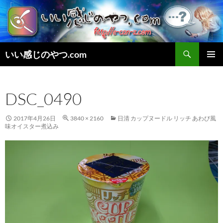
検
いい感じのやつ.com
索
コ
メインメ
ン
ニュー
テ
DSC_0490
ン
ツ
へ
2017年4月26日
3840 × 2160
日清 カップヌードル リッチ あわび風
ス
味オイスター煮込み
キ
ッ
プ