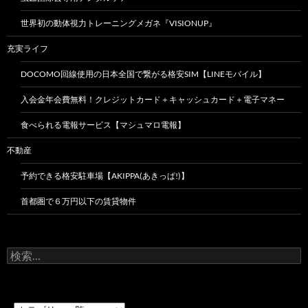
世界初の動体視力トレーニングメガネ『VISIONUP』
充実ライフ
DOCOMO回線使用の日本全国で繋がる格安SIM【LINEモバイル】
入会金年会費無料！クレジットカード＋キャッシュカード＋電子マネー
食べられる電報サービス【マシュマロ電報】
不動産
予約できる格安駐車場【AKIPPA(あきっぱ!)】
首都圏で６万円以下の賃貸物件
検
索: