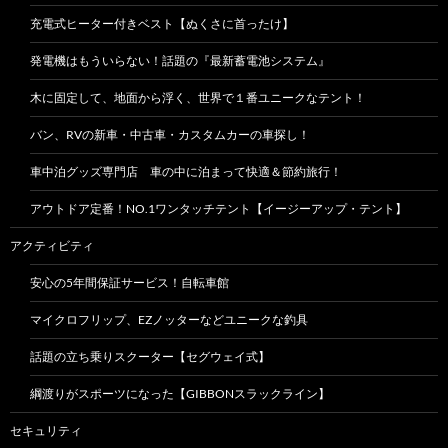
充電式ヒーター付きベスト【ぬくさに首ったけ】
発電機はもういらない！話題の『最新蓄電池システム』
木に固定して、地面から浮く、世界で１番ユニークなテント！
バン、RVの新車・中古車・カスタムカーの車探し！
車中泊グッズ専門店 車の中に泊まって快適＆節約旅行！
アウトドア定番！NO.1ワンタッチテント【イージーアップ・テント】
アクティビティ
安心の5年間保証サービス！自転車館
マイクロフリップ、EZノッターなどユニークな釣具
話題の立ち乗りスクーター【セグウェイ式】
綱渡りがスポーツになった【GIBBONスラックライン】
セキュリティ