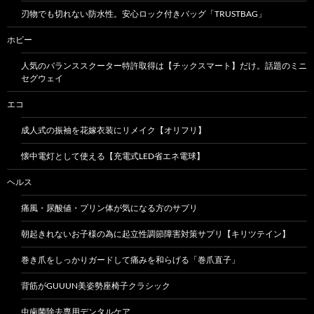
刃物でも切れない防水性。安心ロック付きバッグ「TRUSTBAG」
ホビー
人気のバランススクーター特許取得は【チックスマート】だけ。話題のミニ
セグウェイ
エコ
成人式の振袖を花嫁衣装にリメイク【オリフリ】
懐中電灯として使える【充電式LED省エネ電球】
ヘルス
痛風・尿酸値・プリン体が気になる方のサプリ
朝起きれないお子様の為に起立性調節障害対策サプリ【キリツテイン】
巻き爪をしっかりガードして痛みを和らげる「巻爪直子」
背筋がGUUUN美姿勢座椅子クラシック
虫歯菌除去専用デンタルケア