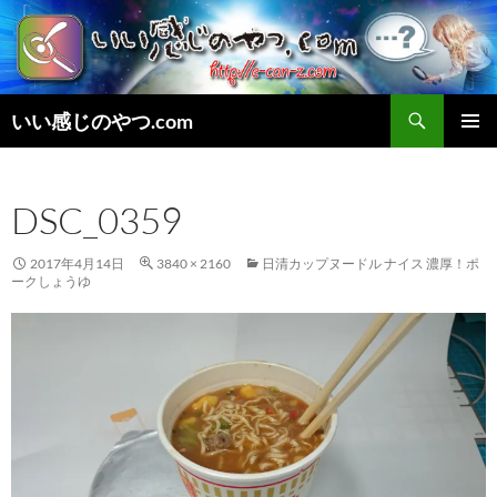
検
いい感じのやつ.com
索
コ
メインメ
ン
ニュー
テ
DSC_0359
ン
ツ
へ
2017年4月14日
3840 × 2160
日清カップヌードル ナイス 濃厚！ポ
ス
ークしょうゆ
キ
ッ
プ