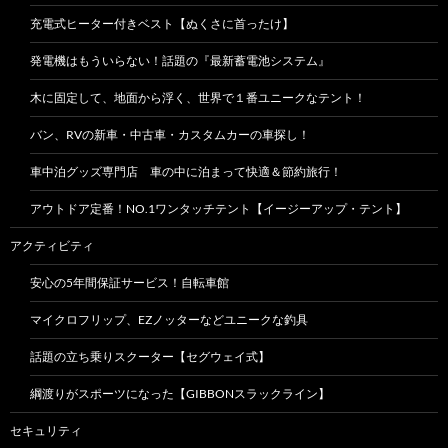
充電式ヒーター付きベスト【ぬくさに首ったけ】
発電機はもういらない！話題の『最新蓄電池システム』
木に固定して、地面から浮く、世界で１番ユニークなテント！
バン、RVの新車・中古車・カスタムカーの車探し！
車中泊グッズ専門店 車の中に泊まって快適＆節約旅行！
アウトドア定番！NO.1ワンタッチテント【イージーアップ・テント】
アクティビティ
安心の5年間保証サービス！自転車館
マイクロフリップ、EZノッターなどユニークな釣具
話題の立ち乗りスクーター【セグウェイ式】
綱渡りがスポーツになった【GIBBONスラックライン】
セキュリティ