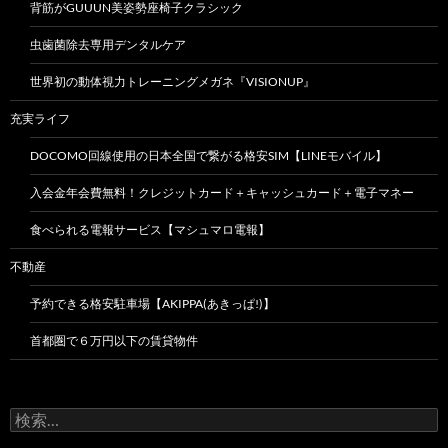
背筋がGUUUN美姿勢座椅子クラシック
虫歯菌除去専用デンタルケア
世界初の動体視力トレーニングメガネ『VISIONUP』
充実ライフ
DOCOMO回線使用の日本全国で繋がる格安SIM【LINEモバイル】
入会金年会費無料！クレジットカード＋キャッシュカード＋電子マネー
食べられる電報サービス【マシュマロ電報】
不動産
予約できる格安駐車場【AKIPPA(あきっぱ!)】
首都圏で６万円以下の賃貸物件
検
索: