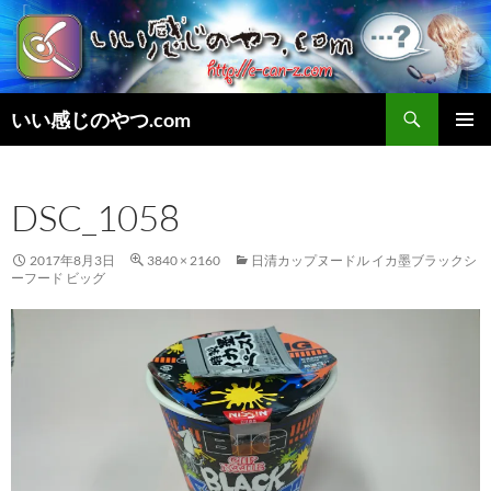
検
いい感じのやつ.com
索
コ
メインメ
ン
ニュー
テ
DSC_1058
ン
ツ
へ
2017年8月3日
3840 × 2160
日清カップヌードル イカ墨ブラックシ
ス
ーフード ビッグ
キ
ッ
プ