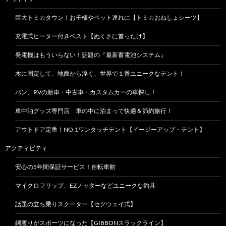
巨大トミカタウン！お子様やペット連れに【トミカおねしょシーツ】
充電式ヒーター付きベスト【ぬくさに首ったけ】
発電機はもういらない！話題の『最新蓄電池システム』
木に固定して、地面から浮く、世界で１番ユニークなテント！
バン、RVの新車・中古車・カスタムカーの車探し！
車中泊グッズ専門店 車の中に泊まって快適＆節約旅行！
アウトドア定番！NO.1ワンタッチテント【イージーアップ・テント】
アクティビティ
安心の5年間保証サービス！自転車館
マイクロフリップ、EZノッターなどユニークな釣具
話題の立ち乗りスクーター【セグウェイ式】
綱渡りがスポーツになった【GIBBONスラックライン】