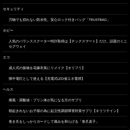
セキュリティ
刃物でも切れない防水性。安心ロック付きバッグ「TRUSTBAG」
ホビー
人気のバランススクーター特許取得は【チックスマート】だけ。話題のミニ
セグウェイ
エコ
成人式の振袖を花嫁衣装にリメイク【オリフリ】
懐中電灯として使える【充電式LED省エネ電球】
ヘルス
痛風・尿酸値・プリン体が気になる方のサプリ
朝起きれないお子様の為に起立性調節障害対策サプリ【キリツテイン】
巻き爪をしっかりガードして痛みを和らげる「巻爪直子」