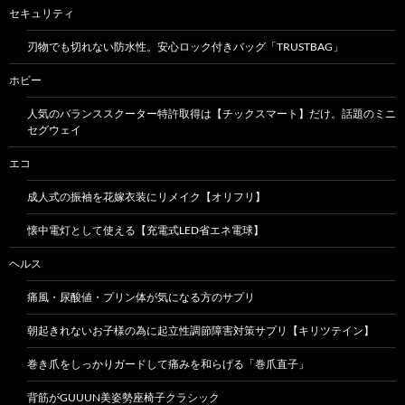
セキュリティ
刃物でも切れない防水性。安心ロック付きバッグ「TRUSTBAG」
ホビー
人気のバランススクーター特許取得は【チックスマート】だけ。話題のミニ
セグウェイ
エコ
成人式の振袖を花嫁衣装にリメイク【オリフリ】
懐中電灯として使える【充電式LED省エネ電球】
ヘルス
痛風・尿酸値・プリン体が気になる方のサプリ
朝起きれないお子様の為に起立性調節障害対策サプリ【キリツテイン】
巻き爪をしっかりガードして痛みを和らげる「巻爪直子」
背筋がGUUUN美姿勢座椅子クラシック