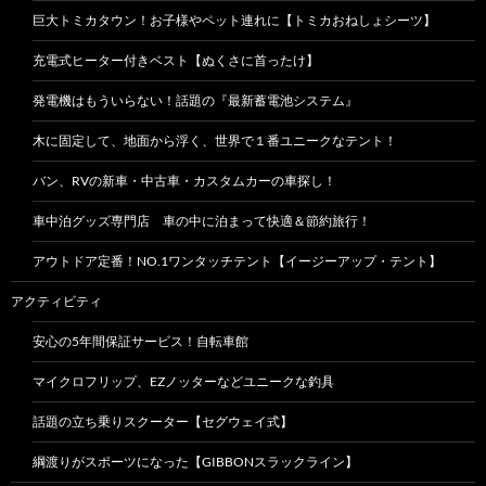
巨大トミカタウン！お子様やペット連れに【トミカおねしょシーツ】
充電式ヒーター付きベスト【ぬくさに首ったけ】
発電機はもういらない！話題の『最新蓄電池システム』
木に固定して、地面から浮く、世界で１番ユニークなテント！
バン、RVの新車・中古車・カスタムカーの車探し！
車中泊グッズ専門店 車の中に泊まって快適＆節約旅行！
アウトドア定番！NO.1ワンタッチテント【イージーアップ・テント】
アクティビティ
安心の5年間保証サービス！自転車館
マイクロフリップ、EZノッターなどユニークな釣具
話題の立ち乗りスクーター【セグウェイ式】
綱渡りがスポーツになった【GIBBONスラックライン】