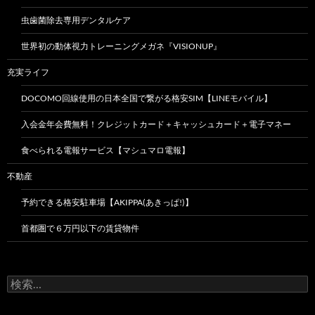
虫歯菌除去専用デンタルケア
世界初の動体視力トレーニングメガネ『VISIONUP』
充実ライフ
DOCOMO回線使用の日本全国で繋がる格安SIM【LINEモバイル】
入会金年会費無料！クレジットカード＋キャッシュカード＋電子マネー
食べられる電報サービス【マシュマロ電報】
不動産
予約できる格安駐車場【AKIPPA(あきっぱ!)】
首都圏で６万円以下の賃貸物件
検
索: