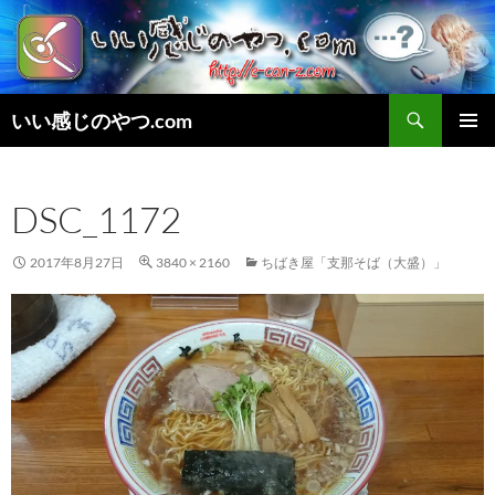
検
いい感じのやつ.com
索
コ
メインメ
ン
ニュー
テ
DSC_1172
ン
ツ
へ
2017年8月27日
3840 × 2160
ちばき屋「支那そば（大盛）」
ス
キ
ッ
プ