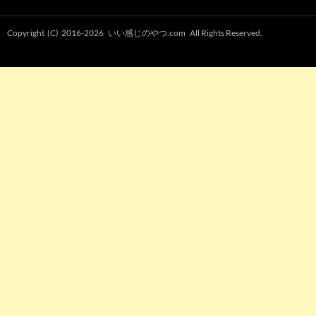
Copyright (C) 2016-2026
いい感じのやつ.com
All Rights Reserved.