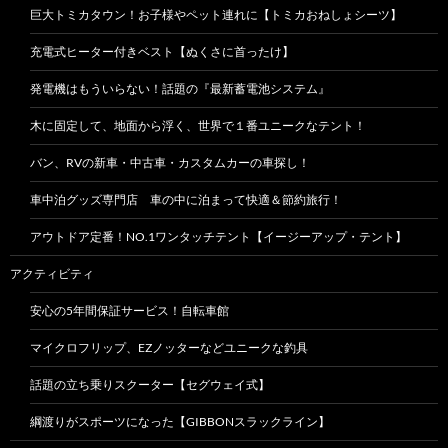
巨大トミカタウン！お子様やペット連れに【トミカおねしょシーツ】
充電式ヒーター付きベスト【ぬくさに首ったけ】
発電機はもういらない！話題の『最新蓄電池システム』
木に固定して、地面から浮く、世界で１番ユニークなテント！
バン、RVの新車・中古車・カスタムカーの車探し！
車中泊グッズ専門店 車の中に泊まって快適＆節約旅行！
アウトドア定番！NO.1ワンタッチテント【イージーアップ・テント】
アクティビティ
安心の5年間保証サービス！自転車館
マイクロフリップ、EZノッターなどユニークな釣具
話題の立ち乗りスクーター【セグウェイ式】
綱渡りがスポーツになった【GIBBONスラックライン】