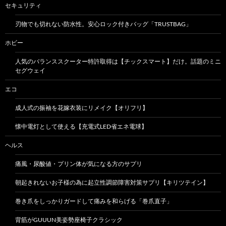
セキュリティ
刃物でも切れない防水性。安心ロック付きバッグ「TRUSTBAG」
ホビー
人気のバランススクーター特許取得は【チックスマート】だけ。話題のミニ
セグウェイ
エコ
成人式の振袖を花嫁衣装にリメイク【オリフリ】
懐中電灯として使える【充電式LED省エネ電球】
ヘルス
痛風・尿酸値・プリン体が気になる方のサプリ
朝起きれないお子様の為に起立性調節障害対策サプリ【キリツテイン】
巻き爪をしっかりガードして痛みを和らげる「巻爪直子」
背筋がGUUUN美姿勢座椅子クラシック