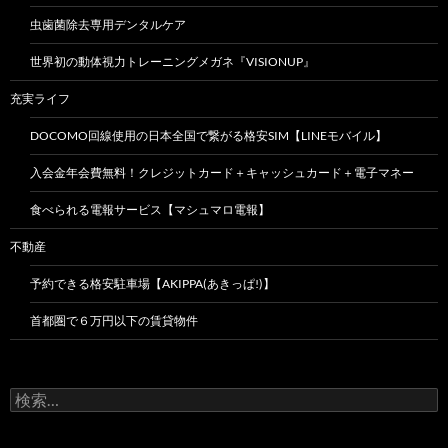
虫歯菌除去専用デンタルケア
世界初の動体視力トレーニングメガネ『VISIONUP』
充実ライフ
DOCOMO回線使用の日本全国で繋がる格安SIM【LINEモバイル】
入会金年会費無料！クレジットカード＋キャッシュカード＋電子マネー
食べられる電報サービス【マシュマロ電報】
不動産
予約できる格安駐車場【AKIPPA(あきっぱ!)】
首都圏で６万円以下の賃貸物件
検
索: