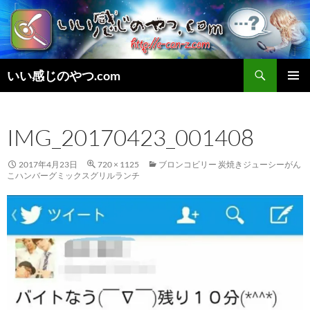
検
いい感じのやつ.com
索
コ
メインメ
ン
ニュー
テ
IMG_20170423_001408
ン
ツ
へ
2017年4月23日
720 × 1125
ブロンコビリー 炭焼きジューシーがん
ス
こハンバーグミックスグリルランチ
キ
ッ
プ