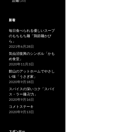
店麺
(35)
新着
毎日食べられる優しいスープ
のもちもち麺「鶏節麺かび
ら」
2021年6月28日
気仙沼復興のシンボル「かも
め食堂」
2020年11月3日
館山のアットホームでやさし
い味「うさぎ家」
2020年9月18日
スパイスの深いコク「スパイ
ス・ラー麺 卍力」
2020年9月16日
コメトステーキ
2020年9月13日
スポンサー