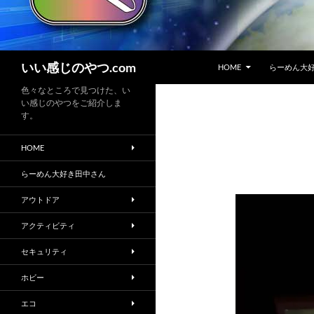
コンテンツへスキップ
検
いい感じのやつ.com
HOME
らーめん大
索
色々なところで見つけた、い
い感じのやつをご紹介しま
す。
HOME
らーめん大好き田中さん
アウトドア
アクティビティ
セキュリティ
ホビー
エコ