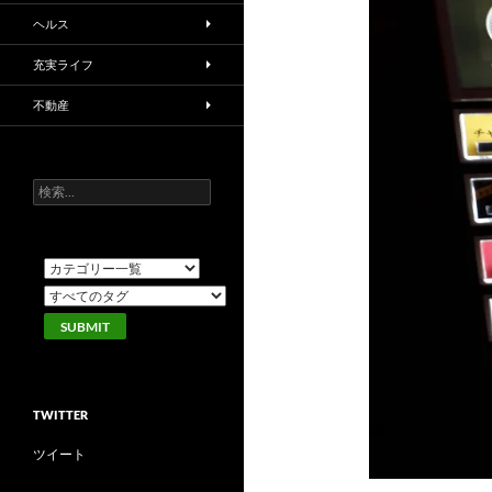
ヘルス
充実ライフ
不動産
検
索:
TWITTER
ツイート