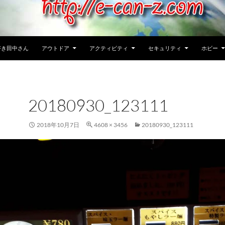
好き田中さん
アウトドア
アクティビティ
セキュリティ
ホビー
20180930_123111
2018年10月7日
4608 × 3456
20180930_123111