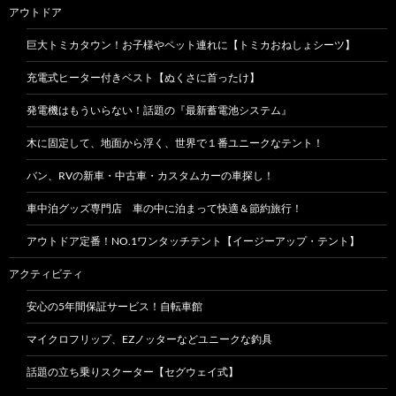
アウトドア
巨大トミカタウン！お子様やペット連れに【トミカおねしょシーツ】
充電式ヒーター付きベスト【ぬくさに首ったけ】
発電機はもういらない！話題の『最新蓄電池システム』
木に固定して、地面から浮く、世界で１番ユニークなテント！
バン、RVの新車・中古車・カスタムカーの車探し！
車中泊グッズ専門店 車の中に泊まって快適＆節約旅行！
アウトドア定番！NO.1ワンタッチテント【イージーアップ・テント】
アクティビティ
安心の5年間保証サービス！自転車館
マイクロフリップ、EZノッターなどユニークな釣具
話題の立ち乗りスクーター【セグウェイ式】