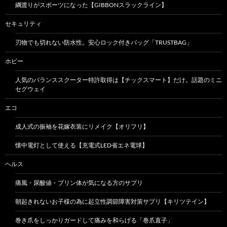
綱渡りがスポーツになった【GIBBONスラックライン】
セキュリティ
刃物でも切れない防水性。安心ロック付きバッグ「TRUSTBAG」
ホビー
人気のバランススクーター特許取得は【チックスマート】だけ。話題のミニ
セグウェイ
エコ
成人式の振袖を花嫁衣装にリメイク【オリフリ】
懐中電灯として使える【充電式LED省エネ電球】
ヘルス
痛風・尿酸値・プリン体が気になる方のサプリ
朝起きれないお子様の為に起立性調節障害対策サプリ【キリツテイン】
巻き爪をしっかりガードして痛みを和らげる「巻爪直子」