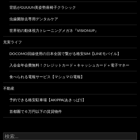
背筋がGUUUN美姿勢座椅子クラシック
虫歯菌除去専用デンタルケア
世界初の動体視力トレーニングメガネ『VISIONUP』
充実ライフ
DOCOMO回線使用の日本全国で繋がる格安SIM【LINEモバイル】
入会金年会費無料！クレジットカード＋キャッシュカード＋電子マネー
食べられる電報サービス【マシュマロ電報】
不動産
予約できる格安駐車場【AKIPPA(あきっぱ!)】
首都圏で６万円以下の賃貸物件
検