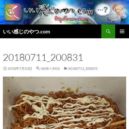
検
いい感じのやつ.com
索
コ
メインメ
ン
ニュー
テ
20180711_200831
ン
ツ
へ
2018年7月23日
4608 × 3456
20180711_200831
ス
キ
ッ
プ