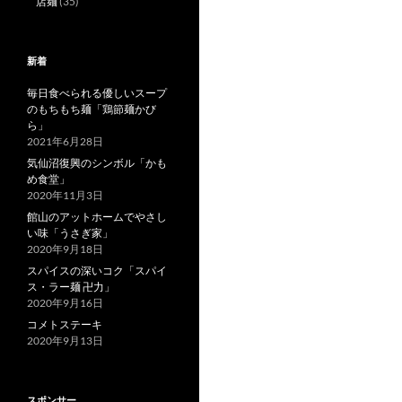
店麺
(35)
新着
毎日食べられる優しいスープ
のもちもち麺「鶏節麺かび
ら」
2021年6月28日
気仙沼復興のシンボル「かも
め食堂」
2020年11月3日
館山のアットホームでやさし
い味「うさぎ家」
2020年9月18日
スパイスの深いコク「スパイ
ス・ラー麺 卍力」
2020年9月16日
コメトステーキ
2020年9月13日
スポンサー