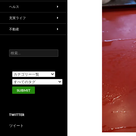
ヘルス
充実ライフ
不動産
検
索:
TWITTER
ツイート