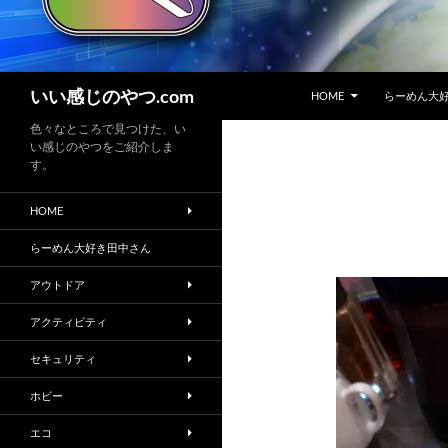
コンテンツへスキップ
検
いい感じのやつ.com
HOME
らーめん大
索
色々なところで見つけた、い
い感じのやつをご紹介しま
す。
HOME
らーめん大好き田中さん
アウトドア
アクティビティ
セキュリティ
ホビー
エコ