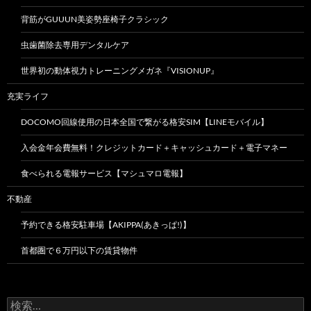
背筋がGUUUN美姿勢座椅子クラシック
虫歯菌除去専用デンタルケア
世界初の動体視力トレーニングメガネ『VISIONUP』
充実ライフ
DOCOMO回線使用の日本全国で繋がる格安SIM【LINEモバイル】
入会金年会費無料！クレジットカード＋キャッシュカード＋電子マネー
食べられる電報サービス【マシュマロ電報】
不動産
予約できる格安駐車場【AKIPPA(あきっぱ!)】
首都圏で６万円以下の賃貸物件
検