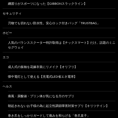
綱渡りがスポーツになった【GIBBONスラックライン】
セキュリティ
刃物でも切れない防水性。安心ロック付きバッグ「TRUSTBAG」
ホビー
人気のバランススクーター特許取得は【チックスマート】だけ。話題のミニ
セグウェイ
エコ
成人式の振袖を花嫁衣装にリメイク【オリフリ】
懐中電灯として使える【充電式LED省エネ電球】
ヘルス
痛風・尿酸値・プリン体が気になる方のサプリ
朝起きれないお子様の為に起立性調節障害対策サプリ【キリツテイン】
巻き爪をしっかりガードして痛みを和らげる「巻爪直子」