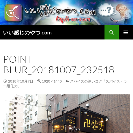
検
いい感じのやつ.com
索
コ
メインメ
ン
ニュー
テ
POINT
ン
ツ
BLUR_20181007_232518
へ
ス
キ
2018年10月7日
1920 × 1440
スパイスの深いコク「スパイス・ラ
ー麺 卍力」
ッ
プ