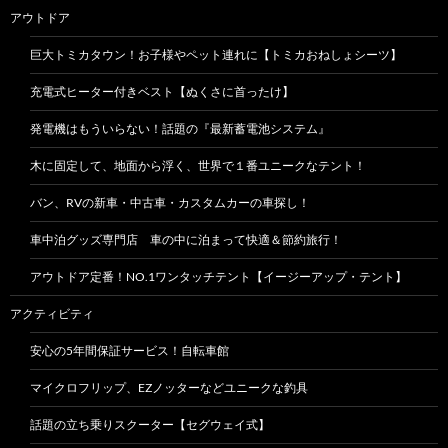
アウトドア
巨大トミカタウン！お子様やペット連れに【トミカおねしょシーツ】
充電式ヒーター付きベスト【ぬくさに首ったけ】
発電機はもういらない！話題の『最新蓄電池システム』
木に固定して、地面から浮く、世界で１番ユニークなテント！
バン、RVの新車・中古車・カスタムカーの車探し！
車中泊グッズ専門店 車の中に泊まって快適＆節約旅行！
アウトドア定番！NO.1ワンタッチテント【イージーアップ・テント】
アクティビティ
安心の5年間保証サービス！自転車館
マイクロフリップ、EZノッターなどユニークな釣具
話題の立ち乗りスクーター【セグウェイ式】