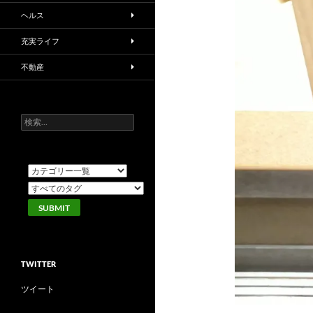
ヘルス
充実ライフ
不動産
検
索:
TWITTER
ツイート