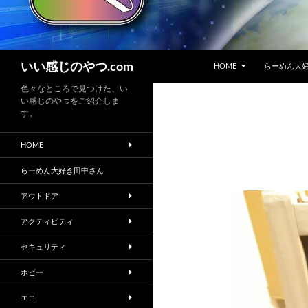
コンテンツへスキップ
検
いい感じのやつ.com
HOME
らーめん大
索
色々なところで見つけた、い
い感じのやつをご紹介しま
す。
HOME
らーめん大好き田中さん
アウトドア
アクティビティ
セキュリティ
ホビー
エコ