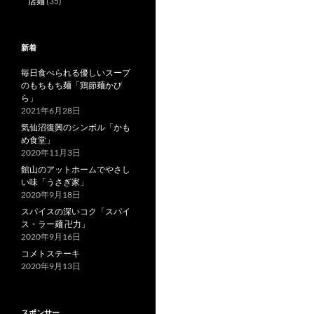
店麺
(35)
新着
毎日食べられる優しいスープ
のもちもち麺「鶏節麺かび
ら」
2021年6月28日
気仙沼復興のシンボル「かも
め食堂」
2020年11月3日
館山のアットホームでやさし
い味「うさぎ家」
2020年9月18日
スパイスの深いコク「スパイ
ス・ラー麺 卍力」
2020年9月16日
コメトステーキ
2020年9月13日
スポンサー