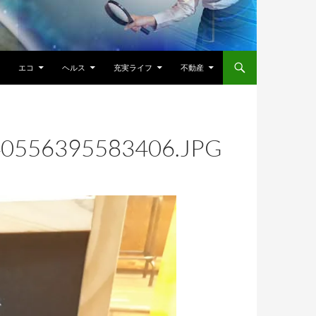
エコ
ヘルス
充実ライフ
不動産
0556395583406.JPG