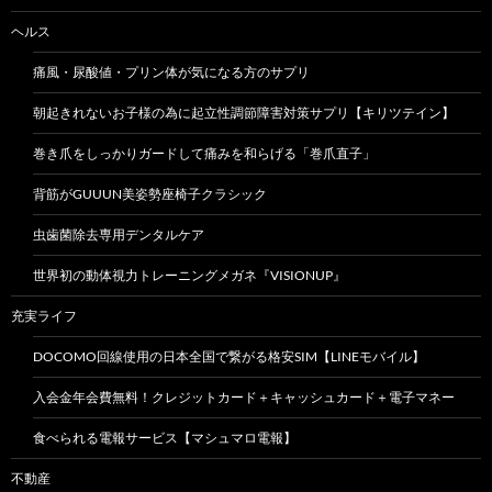
ヘルス
痛風・尿酸値・プリン体が気になる方のサプリ
朝起きれないお子様の為に起立性調節障害対策サプリ【キリツテイン】
巻き爪をしっかりガードして痛みを和らげる「巻爪直子」
背筋がGUUUN美姿勢座椅子クラシック
虫歯菌除去専用デンタルケア
世界初の動体視力トレーニングメガネ『VISIONUP』
充実ライフ
DOCOMO回線使用の日本全国で繋がる格安SIM【LINEモバイル】
入会金年会費無料！クレジットカード＋キャッシュカード＋電子マネー
食べられる電報サービス【マシュマロ電報】
不動産