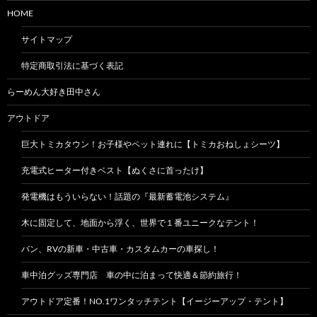
HOME
サイトマップ
特定商取引法に基づく表記
らーめん大好き田中さん
アウトドア
巨大トミカタウン！お子様やペット連れに【トミカおねしょシーツ】
充電式ヒーター付きベスト【ぬくさに首ったけ】
発電機はもういらない！話題の『最新蓄電池システム』
木に固定して、地面から浮く、世界で１番ユニークなテント！
バン、RVの新車・中古車・カスタムカーの車探し！
車中泊グッズ専門店 車の中に泊まって快適＆節約旅行！
アウトドア定番！NO.1ワンタッチテント【イージーアップ・テント】