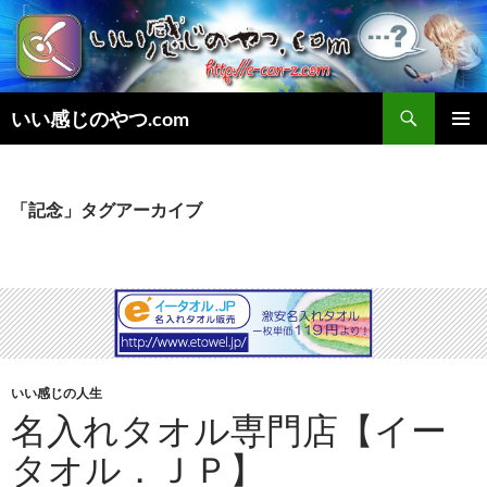
検
いい感じのやつ.com
索
コ
メインメ
ン
ニュー
テ
ン
「記念」タグアーカイブ
ツ
へ
ス
キ
ッ
プ
いい感じの人生
名入れタオル専門店【イー
タオル．ＪＰ】