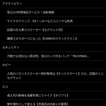
アクティビティ
安心の5年間保証サービス！自転車館
マイクロフリップ、EZノッターなどユニークな釣具
話題の立ち乗りスクーター【セグウェイ式】
綱渡りがスポーツになった【GIBBONスラックライン】
セキュリティ
刃物でも切れない防水性。安心ロック付きバッグ「TRUSTBAG」
ホビー
人気のバランススクーター特許取得は【チックスマート】だけ。話題のミニ
セグウェイ
エコ
成人式の振袖を花嫁衣装にリメイク【オリフリ】
懐中電灯として使える【充電式LED省エネ電球】