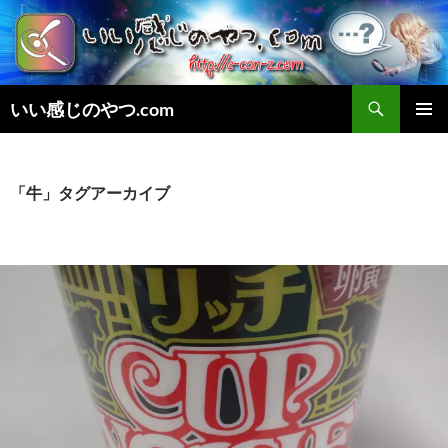
検
いい感じのやつ.com
索
コ
メインメ
ン
ニュー
テ
ン
「牛」タグアーカイブ
ツ
へ
ス
キ
ッ
プ