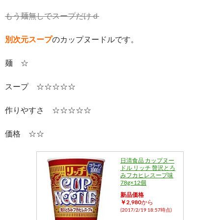
もう麺無しでスープだけｄ
別次元スープ
のカップヌードルです。
麺 ☆
スープ ☆☆☆☆☆
作りやすさ ☆☆☆☆☆
価格 ☆☆
日清食品 カップヌー
ドル リッチ 贅沢とろ
みフカヒレスープ味
78g×12個
新品価格
￥2,980
から
(2017/2/19 18:57時点)