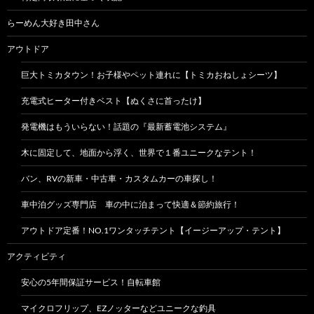
らーめん大好き田中さん
アウトドア
巨大トミカタウン！お子様やペット連れに【トミカおねしょシーツ】
充電式ヒーター付きベスト【ぬくさに首ったけ】
発電機はもういらない！話題の『最新蓄電池システム』
木に固定して、地面から浮く、世界で１番ユニークなテント！
バン、RVの新車・中古車・カスタムカーの車探し！
車中泊グッズ専門店 車の中に泊まって快適＆節約旅行！
アウトドア定番！NO.1ワンタッチテント【イージーアップ・テント】
アクティビティ
安心の5年間保証サービス！自転車館
マイクロフリップ、EZノッターなどユニークな釣具