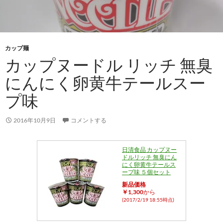
カップ麺
カップヌードル リッチ 無臭
にんにく卵黄牛テールスー
プ味
2016年10月9日
コメントする
日清食品 カップヌー
ドルリッチ 無臭にん
にく卵黄牛テールス
ープ味 ５個セット
新品価格
￥1,300
から
(2017/2/19 18:55時点)