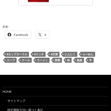
共有:
Facebook
X
#カップヌードル
#リッチ
#日清
にんにく
らーめん
スープ
テール
ラーメン
卵黄
味
無臭
牛
HOME
サイトマップ
特定商取引法に基づく表記