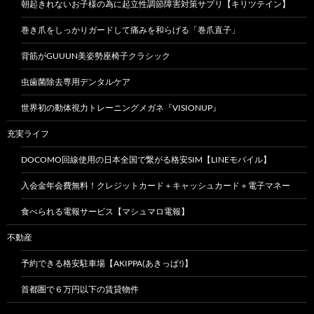
朝起きれないお子様の為に起立性調節障害対策サプリ【キリツテイン】
巻き爪をしっかりガードして痛みを和らげる「巻爪直子」
背筋がGUUUN美姿勢座椅子クラシック
虫歯菌除去専用デンタルケア
世界初の動体視力トレーニングメガネ『VISIONUP』
充実ライフ
DOCOMO回線使用の日本全国で繋がる格安SIM【LINEモバイル】
入会金年会費無料！クレジットカード＋キャッシュカード＋電子マネー
食べられる電報サービス【マシュマロ電報】
不動産
予約できる格安駐車場【AKIPPA(あきっぱ!)】
首都圏で６万円以下の賃貸物件