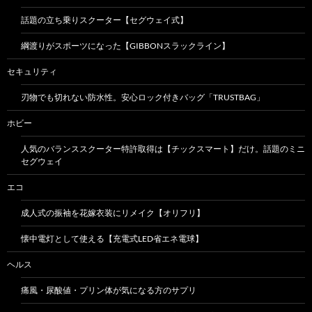
話題の立ち乗りスクーター【セグウェイ式】
綱渡りがスポーツになった【GIBBONスラックライン】
セキュリティ
刃物でも切れない防水性。安心ロック付きバッグ「TRUSTBAG」
ホビー
人気のバランススクーター特許取得は【チックスマート】だけ。話題のミニ
セグウェイ
エコ
成人式の振袖を花嫁衣装にリメイク【オリフリ】
懐中電灯として使える【充電式LED省エネ電球】
ヘルス
痛風・尿酸値・プリン体が気になる方のサプリ