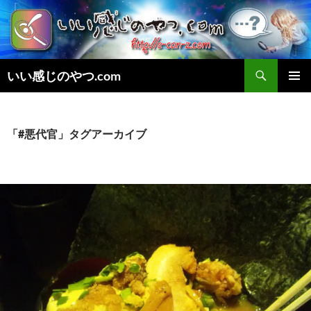
検
いい感じのやつ.com
索
コ
メインメ
ン
ニュー
テ
ン
「#悪代官」タグアーカイブ
ツ
へ
ス
キ
ッ
プ