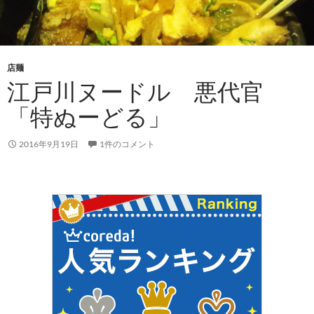
店麺
江戸川ヌードル 悪代官
「特ぬーどる」
2016年9月19日
1件のコメント