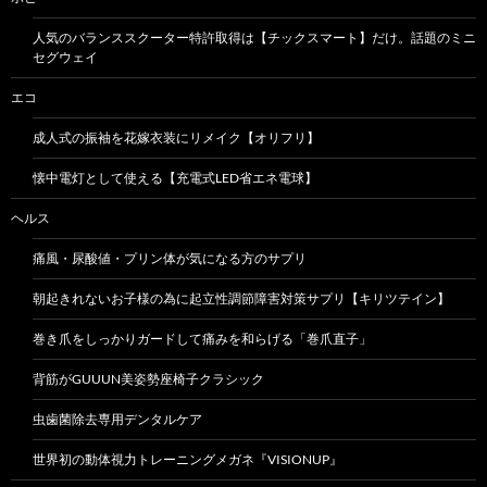
人気のバランススクーター特許取得は【チックスマート】だけ。話題のミニ
セグウェイ
エコ
成人式の振袖を花嫁衣装にリメイク【オリフリ】
懐中電灯として使える【充電式LED省エネ電球】
ヘルス
痛風・尿酸値・プリン体が気になる方のサプリ
朝起きれないお子様の為に起立性調節障害対策サプリ【キリツテイン】
巻き爪をしっかりガードして痛みを和らげる「巻爪直子」
背筋がGUUUN美姿勢座椅子クラシック
虫歯菌除去専用デンタルケア
世界初の動体視力トレーニングメガネ『VISIONUP』