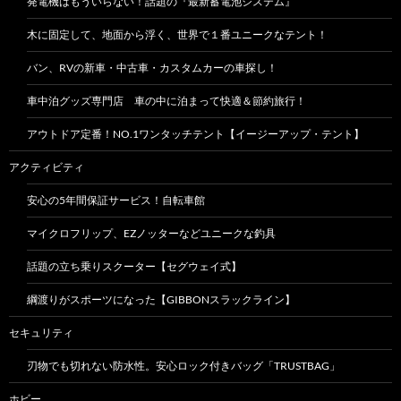
発電機はもういらない！話題の『最新蓄電池システム』
木に固定して、地面から浮く、世界で１番ユニークなテント！
バン、RVの新車・中古車・カスタムカーの車探し！
車中泊グッズ専門店 車の中に泊まって快適＆節約旅行！
アウトドア定番！NO.1ワンタッチテント【イージーアップ・テント】
アクティビティ
安心の5年間保証サービス！自転車館
マイクロフリップ、EZノッターなどユニークな釣具
話題の立ち乗りスクーター【セグウェイ式】
綱渡りがスポーツになった【GIBBONスラックライン】
セキュリティ
刃物でも切れない防水性。安心ロック付きバッグ「TRUSTBAG」
ホビー