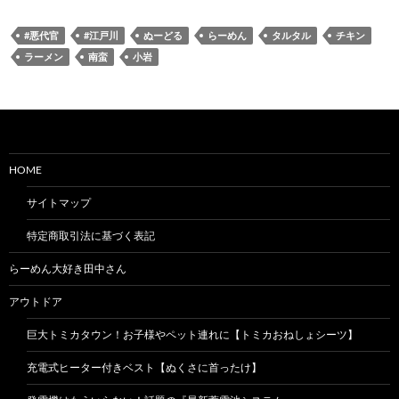
#悪代官
#江戸川
ぬーどる
らーめん
タルタル
チキン
ラーメン
南蛮
小岩
HOME
サイトマップ
特定商取引法に基づく表記
らーめん大好き田中さん
アウトドア
巨大トミカタウン！お子様やペット連れに【トミカおねしょシーツ】
充電式ヒーター付きベスト【ぬくさに首ったけ】