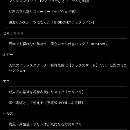
マイクロフリップ、EZノッターなどユニークな釣具
話題の立ち乗りスクーター【セグウェイ式】
綱渡りがスポーツになった【GIBBONスラックライン】
セキュリティ
刃物でも切れない防水性。安心ロック付きバッグ「TRUSTBAG」
ホビー
人気のバランススクーター特許取得は【チックスマート】だけ。話題のミニ
セグウェイ
エコ
成人式の振袖を花嫁衣装にリメイク【オリフリ】
懐中電灯として使える【充電式LED省エネ電球】
ヘルス
痛風・尿酸値・プリン体が気になる方のサプリ