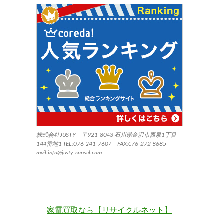
株式会社JUSTY 〒921-8043 石川県金沢市西泉1丁目
144番地1 TEL:076-241-7607 FAX:076-272-8685
mail:info@justy-consul.com
家電買取なら【リサイクルネット】