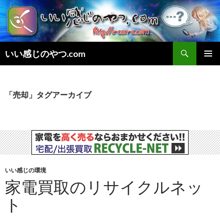
検
いい感じのやつ.com
索
コ
メインメ
ン
ニュー
テ
ン
「売却」タグアーカイブ
ツ
へ
ス
キ
ッ
プ
いい感じの環境
家電買取のリサイクルネッ
ト