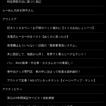
特定商取引法に基づく表記
らーめん大好き田中さん
アウトドア
巨大トミカタウン！お子様やペット連れに【トミカおねしょシーツ】
充電式ヒーター付きベスト【ぬくさに首ったけ】
発電機はもういらない！話題の『最新蓄電池システム』
木に固定して、地面から浮く、世界で１番ユニークなテント！
バン、RVの新車・中古車・カスタムカーの車探し！
車中泊グッズ専門店 車の中に泊まって快適＆節約旅行！
アウトドア定番！NO.1ワンタッチテント【イージーアップ・テント】
アクティビティ
安心の5年間保証サービス！自転車館