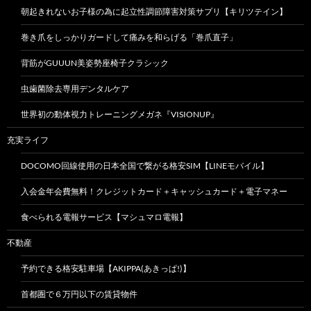
朝起きれないお子様の為に起立性調節障害対策サプリ【キリツテイン】
巻き爪をしっかりガードして痛みを和らげる「巻爪直子」
背筋がGUUUN美姿勢座椅子クラシック
虫歯菌除去専用デンタルケア
世界初の動体視力トレーニングメガネ『VISIONUP』
充実ライフ
DOCOMO回線使用の日本全国で繋がる格安SIM【LINEモバイル】
入会金年会費無料！クレジットカード＋キャッシュカード＋電子マネー
食べられる電報サービス【マシュマロ電報】
不動産
予約できる格安駐車場【AKIPPA(あきっぱ!)】
首都圏で６万円以下の賃貸物件