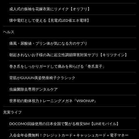
成人式の振袖を花嫁衣装にリメイク【オリフリ】
懐中電灯として使える【充電式LED省エネ電球】
ヘルス
痛風・尿酸値・プリン体が気になる方のサプリ
朝起きれないお子様の為に起立性調節障害対策サプリ【キリツテイン】
巻き爪をしっかりガードして痛みを和らげる「巻爪直子」
背筋がGUUUN美姿勢座椅子クラシック
虫歯菌除去専用デンタルケア
世界初の動体視力トレーニングメガネ『VISIONUP』
充実ライフ
DOCOMO回線使用の日本全国で繋がる格安SIM【LINEモバイル】
入会金年会費無料！クレジットカード＋キャッシュカード＋電子マネー