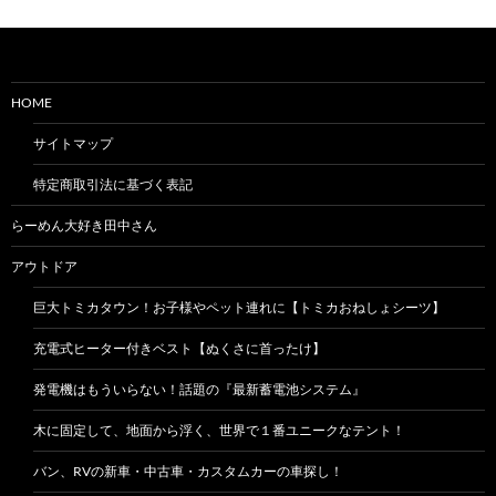
HOME
サイトマップ
特定商取引法に基づく表記
らーめん大好き田中さん
アウトドア
巨大トミカタウン！お子様やペット連れに【トミカおねしょシーツ】
充電式ヒーター付きベスト【ぬくさに首ったけ】
発電機はもういらない！話題の『最新蓄電池システム』
木に固定して、地面から浮く、世界で１番ユニークなテント！
バン、RVの新車・中古車・カスタムカーの車探し！