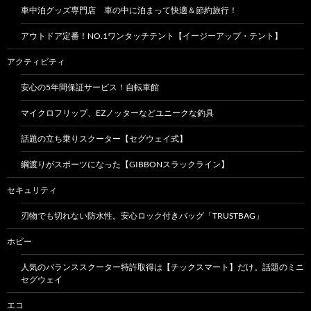
車中泊グッズ専門店 車の中に泊まって快適＆節約旅行！
アウトドア定番！NO.1ワンタッチテント【イージーアップ・テント】
アクティビティ
安心の5年間保証サービス！自転車館
マイクロフリップ、EZノッターなどユニークな釣具
話題の立ち乗りスクーター【セグウェイ式】
綱渡りがスポーツになった【GIBBONスラックライン】
セキュリティ
刃物でも切れない防水性。安心ロック付きバッグ「TRUSTBAG」
ホビー
人気のバランススクーター特許取得は【チックスマート】だけ。話題のミニ
セグウェイ
エコ