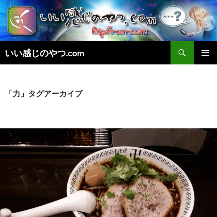
検
いい感じのやつ.com
索
コ
メインメ
ン
ニュー
テ
ン
「力」タグアーカイブ
ツ
へ
ス
キ
ッ
プ