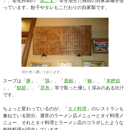
」、老化抑制の「
黒ごま
」等を混ぜた独自の自家製麺を使
っています。餃子やタレもこだわりの自家製です。
何か色々書いてあります。
スープは「
豚
」、「
鶏
」、「
真鰯
」、「
鯵
」、「
本鰹節
」、「
鯖節
」、「
昆布
」等で取った優しく深みのある出汁
です。
ちょっと変わっているのが、「
タイ料理
」のレストランも
兼ねている部分。通常のラーメン店メニューとタイ料理メ
ニュー、それとタイ料理とラーメン店のコラボしたような
創作料理が混在しています。