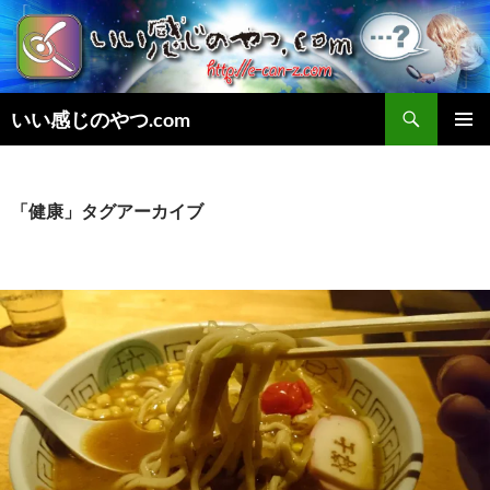
検
いい感じのやつ.com
索
コ
メインメ
ン
ニュー
テ
ン
「健康」タグアーカイブ
ツ
へ
ス
キ
ッ
プ