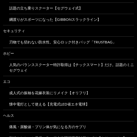
話題の立ち乗りスクーター【セグウェイ式】
綱渡りがスポーツになった【GIBBONスラックライン】
セキュリティ
刃物でも切れない防水性。安心ロック付きバッグ「TRUSTBAG」
ホビー
人気のバランススクーター特許取得は【チックスマート】だけ。話題のミニ
セグウェイ
エコ
成人式の振袖を花嫁衣装にリメイク【オリフリ】
懐中電灯として使える【充電式LED省エネ電球】
ヘルス
痛風・尿酸値・プリン体が気になる方のサプリ