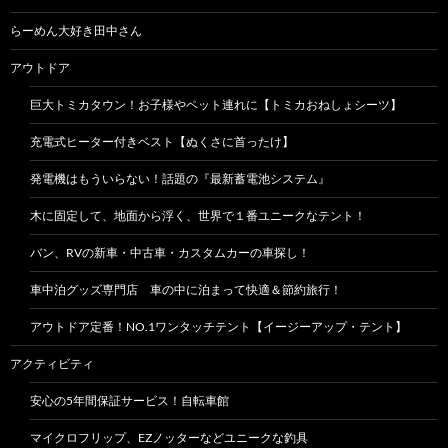
らーめん大好き田中さん
アウトドア
巨大トミカタウン！お子様やペット連れに【トミカおねしょシーツ】
充電式ヒーター付きベスト【ぬくさに首ったけ】
発電機はもういらない！話題の『最新蓄電池システム』
木に固定して、地面から浮く、世界で１番ユニークなテント！
バン、RVの新車・中古車・カスタムカーの車探し！
車中泊グッズ専門店 車の中に泊まって快適＆節約旅行！
アウトドア定番！NO.1ワンタッチテント【イージーアップ・テント】
アクティビティ
安心の5年間保証サービス！自転車館
マイクロフリップ、EZノッターなどユニークな釣具