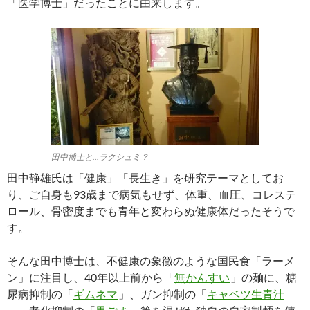
「医学博士」だったことに由来します。
田中博士と…ラクシュミ？
田中静雄氏は「健康」「長生き」を研究テーマとしてお
り、ご自身も93歳まで病気もせず、体重、血圧、コレステ
ロール、骨密度までも青年と変わらぬ健康体だったそうで
す。
そんな田中博士は、不健康の象徴のような国民食「ラーメ
ン」に注目し、40年以上前から「
無かんすい
」の麺に、糖
尿病抑制の「
ギムネマ
」、ガン抑制の「
キャベツ生青汁