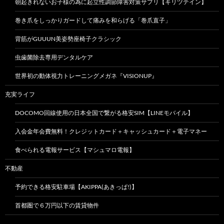
朝起きれないお子様の為に起立性調節障害対策サプリ【キリツテイン】
巻き爪をしっかりガードして痛みを和らげる「巻爪直子」
背筋がGUUUN美姿勢座椅子クラシック
虫歯菌除去専用デンタルケア
世界初の動体視力トレーニングメガネ『VISIONUP』
充実ライフ
DOCOMO回線使用の日本全国で繋がる格安SIM【LINEモバイル】
入会金年会費無料！クレジットカード＋キャッシュカード＋電子マネー
食べられる電報サービス【マシュマロ電報】
不動産
予約できる格安駐車場【AKIPPA(あきっぱ!)】
首都圏で６万円以下の賃貸物件