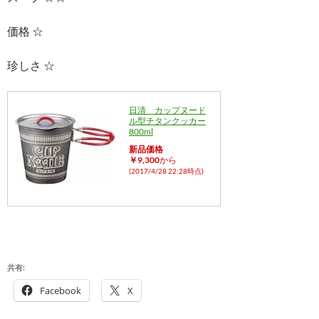
価格 ☆
珍しさ ☆
日清 カップヌード
ル型チタンクッカー
800ml
新品価格
￥9,300
から
(2017/4/28 22:28時点)
共有:
Facebook
X