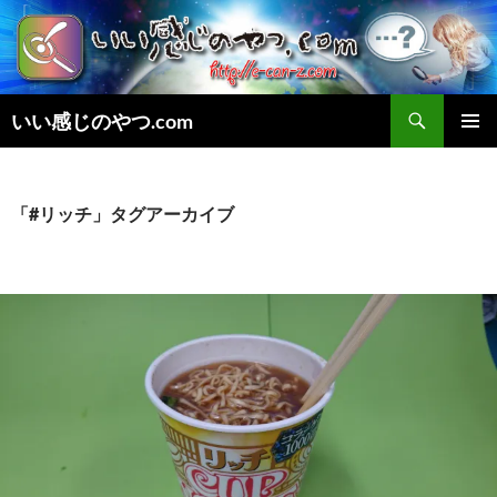
検
いい感じのやつ.com
索
コ
メインメ
ン
ニュー
テ
ン
「#リッチ」タグアーカイブ
ツ
へ
ス
キ
ッ
プ