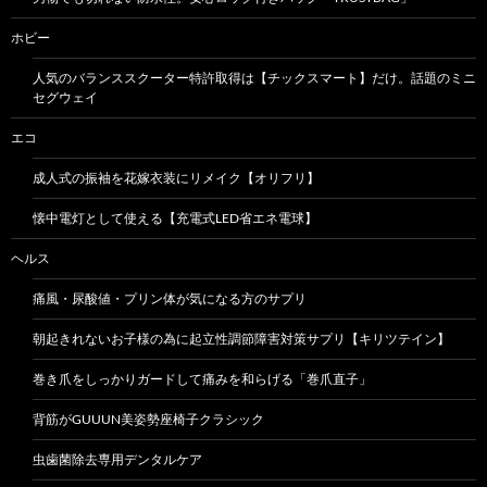
ホビー
人気のバランススクーター特許取得は【チックスマート】だけ。話題のミニ
セグウェイ
エコ
成人式の振袖を花嫁衣装にリメイク【オリフリ】
懐中電灯として使える【充電式LED省エネ電球】
ヘルス
痛風・尿酸値・プリン体が気になる方のサプリ
朝起きれないお子様の為に起立性調節障害対策サプリ【キリツテイン】
巻き爪をしっかりガードして痛みを和らげる「巻爪直子」
背筋がGUUUN美姿勢座椅子クラシック
虫歯菌除去専用デンタルケア