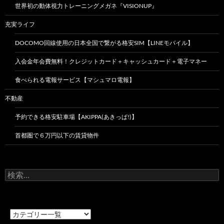
世界初の動体視力トレーニングメガネ『VISIONUP』
充実ライフ
DOCOMO回線使用の日本全国で繋がる格安SIM【LINEモバイル】
入会金年会費無料！クレジットカード＋キャッシュカード＋電子マネー
食べられる電報サービス【マシュマロ電報】
不動産
予約できる格安駐車場【AKIPPA(あきっぱ!)】
首都圏で６万円以下の賃貸物件
検
索: