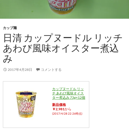
カップ麺
日清 カップヌードル リッチ
あわび風味オイスター煮込
み
2017年4月28日
コメントする
カップヌードル リッ
チ あわび風味オイス
ター煮込み 73g×12個
新品価格
￥2,981
から
(2017/4/28 22:26時点)