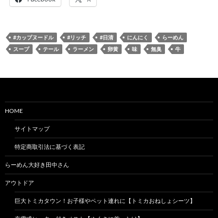
#カップヌードル
#リッチ
#日清
にんにく
らーめん
スープ
テール
ラーメン
卵黄
味
無臭
牛
HOME
サイトマップ
特定商取引法に基づく表記
らーめん大好き田中さん
アウトドア
巨大トミカタウン！お子様やペット連れに【トミカおねしょシーツ】