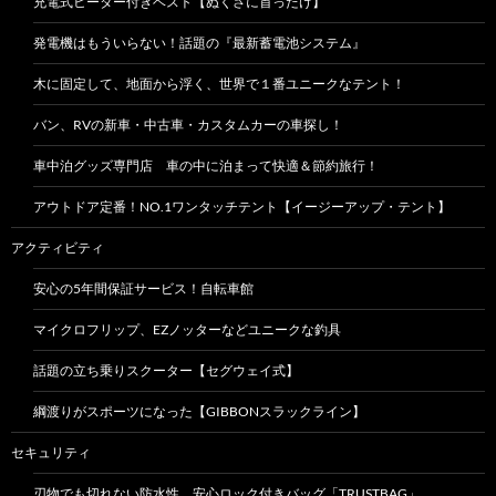
充電式ヒーター付きベスト【ぬくさに首ったけ】
発電機はもういらない！話題の『最新蓄電池システム』
木に固定して、地面から浮く、世界で１番ユニークなテント！
バン、RVの新車・中古車・カスタムカーの車探し！
車中泊グッズ専門店 車の中に泊まって快適＆節約旅行！
アウトドア定番！NO.1ワンタッチテント【イージーアップ・テント】
アクティビティ
安心の5年間保証サービス！自転車館
マイクロフリップ、EZノッターなどユニークな釣具
話題の立ち乗りスクーター【セグウェイ式】
綱渡りがスポーツになった【GIBBONスラックライン】
セキュリティ
刃物でも切れない防水性。安心ロック付きバッグ「TRUSTBAG」