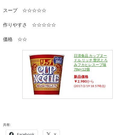
スープ ☆☆☆☆☆
作りやすさ ☆☆☆☆☆
価格 ☆☆
日清食品 カップヌー
ドル リッチ 贅沢とろ
みフカヒレスープ味
78g×12個
新品価格
￥2,980
から
(2017/2/19 18:57時点)
共有:
Facebook
X