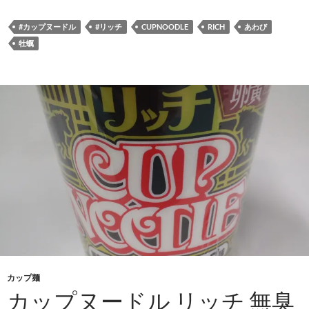
#カップヌードル
#リッチ
CUPNOODLE
RICH
あわび
牡蠣
カップ麺
カップヌードル リッチ 無臭