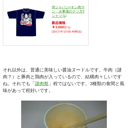
侍ジャパン×キン肉マ
ン 火事場のクソ力T
シャツ (L)
新品価格
￥3,000
から
(2017/9/15 00:40時点)
それ以外は、普通に美味しい醤油ヌードルです。牛肉（謎
肉？）と豚肉と鶏肉が入っているので、結構肉々しいです
ね。それでも「
謎肉祭
」程ではないです。3種類の食間と風
味があって程好いです。