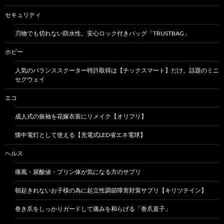
セキュリティ
刃物でも切れない防水性。安心ロック付きバッグ「TRUSTBAG」
ホビー
人気のバランススクーター特許取得は【チックスマート】だけ。話題のミニ
セグウェイ
エコ
成人式の振袖を花嫁衣装にリメイク【オリフリ】
懐中電灯として使える【充電式LED省エネ電球】
ヘルス
痛風・尿酸値・プリン体が気になる方のサプリ
朝起きれないお子様の為に起立性調節障害対策サプリ【キリツテイン】
巻き爪をしっかりガードして痛みを和らげる「巻爪直子」