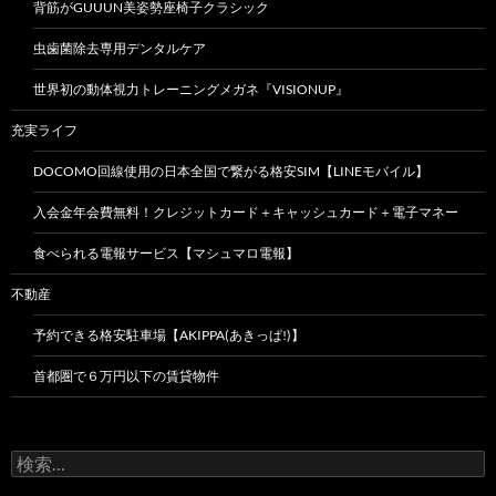
背筋がGUUUN美姿勢座椅子クラシック
虫歯菌除去専用デンタルケア
世界初の動体視力トレーニングメガネ『VISIONUP』
充実ライフ
DOCOMO回線使用の日本全国で繋がる格安SIM【LINEモバイル】
入会金年会費無料！クレジットカード＋キャッシュカード＋電子マネー
食べられる電報サービス【マシュマロ電報】
不動産
予約できる格安駐車場【AKIPPA(あきっぱ!)】
首都圏で６万円以下の賃貸物件
検
索: