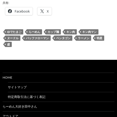
共有:
Facebook
X
ゆでたまご
らーめん
カップ麺
キン肉
キン肉マン
ヌードル
バッファローマン
ペンタゴン
ラーメン
明星
盛
HOME
サイトマップ
特定商取引法に基づく表記
らーめん大好き田中さん
アウトドア