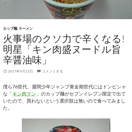
カップ麺
,
ラーメン
火事場のクソ力で辛くなる!
明星「キン肉盛ヌードル旨
辛醤油味」
2017年9月15日
コメントする
僕ら76世代、週間少年ジャンプ黄金期世代にはドンピシャ
な「
キン肉マン
」のカップ麺がセブンイレブン限定で出て
いたので、買わないという選択肢は無いので食べてみまし
た。