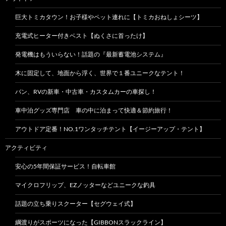
巨大トミカタウン！お子様やペット連れに【トミカおねしょシーツ】
充電式ヒーター付きベスト【ぬくさに首ったけ】
発電機はもういらない！話題の『最新蓄電池システム』
木に固定して、地面から浮く、世界で１番ユニークなテント！
バン、RVの新車・中古車・カスタムカーの車探し！
車中泊グッズ専門店 車の中に泊まって快適＆節約旅行！
アウトドア定番！NO.1ワンタッチテント【イージーアップ・テント】
アクティビティ
安心の5年間保証サービス！自転車館
マイクロフリップ、EZノッターなどユニークな釣具
話題の立ち乗りスクーター【セグウェイ式】
綱渡りがスポーツになった【GIBBONスラックライン】