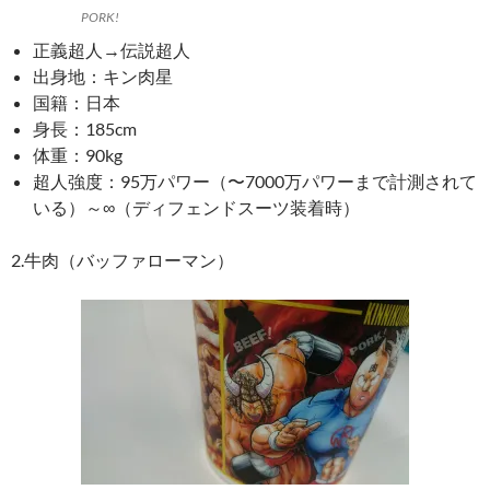
PORK!
正義超人→伝説超人
出身地：キン肉星
国籍：日本
身長：185cm
体重：90kg
超人強度：95万パワー（〜7000万パワーまで計測されて
いる）～∞（ディフェンドスーツ装着時）
2.牛肉（バッファローマン）