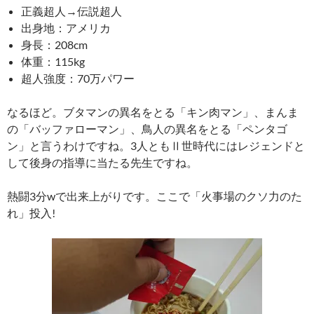
正義超人→伝説超人
出身地：アメリカ
身長：208cm
体重：115kg
超人強度：70万パワー
なるほど。ブタマンの異名をとる「キン肉マン」、まんま
の「バッファローマン」、鳥人の異名をとる「ペンタゴ
ン」と言うわけですね。3人ともⅡ世時代にはレジェンドと
して後身の指導に当たる先生ですね。
熱闘3分wで出来上がりです。ここで「火事場のクソ力のた
れ」投入!