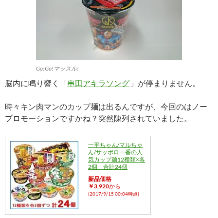
Go!Go!マッスル!
脳内に鳴り響く「
串田アキラソング
」が停まりません。
時々キン肉マンのカップ麺は出るんですが、今回のはノー
プロモーションですかね？突然陳列されていました。
一平ちゃん/マルちゃ
ん/サッポロ一番の人
気カップ麺12種類×各
2個 合計24個
新品価格
￥3,920
から
(2017/9/15 00:04時点)