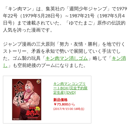
「キン肉マン」は、集英社の「週間少年ジャンプ」で1979
年22号（1979年5月28日号）～1987年21号（1987年5月4
日号）まで連載されていた、「ゆでたまご」原作の伝説的
人気を誇った漫画です。
ジャンプ漫画の三大原則「努力・友情・勝利」を地で行く
ストーリー、矛盾を承知で勢いで展開していく手法でし
た。ゴム製の玩具「
キン肉マン消しゴム
」略して「
キン消
し
」も空前絶後のブームになりました。
キン肉マン コンプリ
ートBOX (完全予約限
定生産) [DVD]
新品価格
￥75,800
から
(2017/9/15 00:18時点)