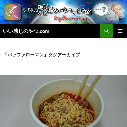
検
いい感じのやつ.com
索
コ
メインメ
ン
ニュー
テ
ン
「バッファローマン」タグアーカイブ
ツ
へ
ス
キ
ッ
プ