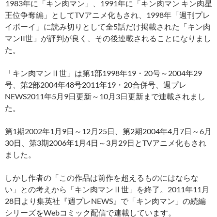
1983年に「キン肉マン」、1991年に「キン肉マン キン肉星
王位争奪編」としてTVアニメ化もされ、1998年「週刊プレ
イボーイ」に読み切りとして全5話だけ掲載された「キン肉
マンII世」が評判が良く、その後連載されることになりまし
た。
「キン肉マンⅡ世」は第1部1998年19・20号～2004年29
号、第2部2004年48号2011年19・20合併号、週プレ
NEWS2011年5月9日更新～10月3日更新まで連載されまし
た。
第1期2002年1月9日～12月25日、第2期2004年4月7日～6月
30日、第3期2006年1月4日～3月29日とTVアニメ化もされ
ました。
しかし作者の「この作品は前作を超えるものにはならな
い」との考えから「キン肉マンⅡ世」を終了。2011年11月
28日より集英社『週プレNEWS』で「キン肉マン」の続編
シリーズをWebコミック配信で連載しています。