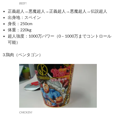
BEEF!
正義超人→悪魔超人→正義超人→悪魔超人→伝説超人
出身地：スペイン
身長：250cm
体重：220kg
超人強度：1000万パワー
（0 – 1000万までコントロール
可能）
3.鶏肉（ペンタゴン）
CHICKEN!