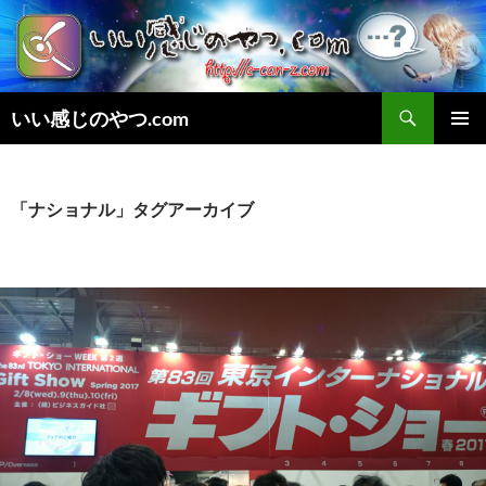
検
いい感じのやつ.com
索
コ
メインメ
ン
ニュー
テ
ン
「ナショナル」タグアーカイブ
ツ
へ
ス
キ
ッ
プ