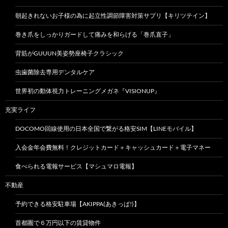
朝起きれないお子様の為に起立性調節障害対策サプリ【キリツテイン】
巻き爪をしっかりガードして痛みを和らげる「巻爪直子」
背筋がGUUUN美姿勢座椅子クラシック
虫歯菌除去専用デンタルケア
世界初の動体視力トレーニングメガネ『VISIONUP』
充実ライフ
DOCOMO回線使用の日本全国で繋がる格安SIM【LINEモバイル】
入会金年会費無料！クレジットカード＋キャッシュカード＋電子マネー
食べられる電報サービス【マシュマロ電報】
不動産
予約できる格安駐車場【AKIPPA(あきっぱ!)】
首都圏で６万円以下の賃貸物件