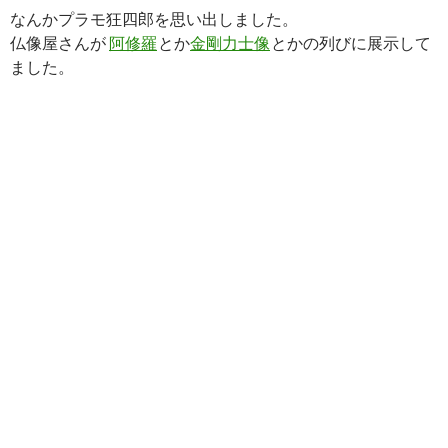
なんかプラモ狂四郎を思い出しました。
仏像屋さんが
阿修羅
とか
金剛力士像
とかの列びに展示して
ました。