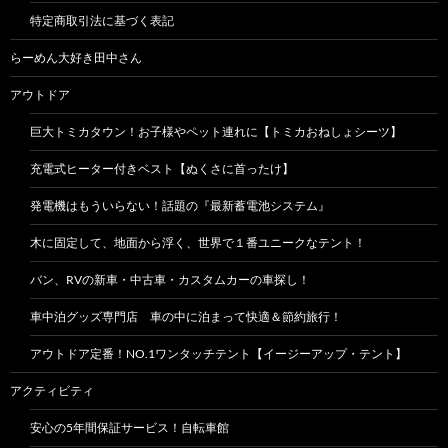
特定商取引法に基づく表記
らーめん大好き田中さん
アウトドア
巨大トミカタウン！お子様やペット連れに【トミカおねしょシーツ】
充電式ヒーター付きベスト【ぬくさに首ったけ】
発電機はもういらない！話題の『最新蓄電池システム』
木に固定して、地面から浮く、世界で１番ユニークなテント！
バン、RVの新車・中古車・カスタムカーの車探し！
車中泊グッズ専門店 車の中に泊まって快適＆節約旅行！
アウトドア定番！NO.1ワンタッチテント【イージーアップ・テント】
アクティビティ
安心の5年間保証サービス！自転車館