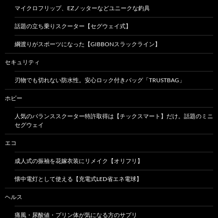
マイクロフリップ、EZノッターなどユニークな釣具
話題の立ち乗りスクーター【セグウェイ式】
綱渡りがスポーツになった【GIBBONスラックライン】
セキュリティ
刃物でも切れない防水性。安心ロック付きバッグ「TRUSTBAG」
ホビー
人気のバランススクーター特許取得は【チックスマート】だけ。話題のミニ
セグウェイ
エコ
成人式の振袖を花嫁衣装にリメイク【オリフリ】
懐中電灯として使える【充電式LED省エネ電球】
ヘルス
痛風・尿酸値・プリン体が気になる方のサプリ