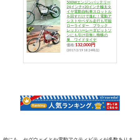
500Wエンジンバッテリー
24インチ×20インチ極太タ
イヤ電動自転車スロットル
を回すだけで進む！電動ア
シストやペダル走行も可能
ローライダー ブラック
レッドハーレーダビットソ
ンにも引け目無し蜘蛛の
巣 ワイドタイヤ
132,000円
価格:
(2017/2/19 18:24時点)
他にも、セグウェイとか電動アクティビティが多数ありま