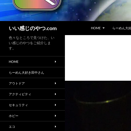
コンテンツへスキップ
検
いい感じのやつ.com
HOME
らーめん大
索
色々なところで見つけた、い
い感じのやつをご紹介しま
す。
HOME
らーめん大好き田中さん
アウトドア
アクティビティ
セキュリティ
ホビー
エコ