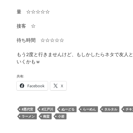
量 ☆☆☆☆☆
接客 ☆
待ち時間 ☆☆☆☆☆
もう2度と行きませんけど、もしかしたらネタで友人
いくかもｗ
共有:
Facebook
X
#悪代官
#江戸川
ぬーどる
らーめん
タルタル
チキ
ラーメン
南蛮
小岩