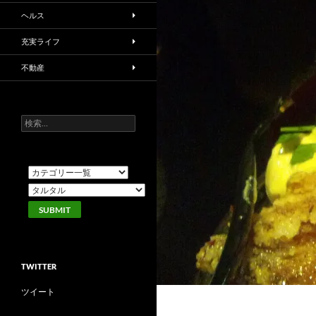
ヘルス
充実ライフ
不動産
検
索:
TWITTER
ツイート