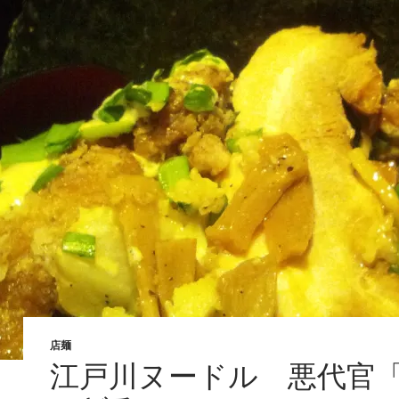
店麺
江戸川ヌードル 悪代官