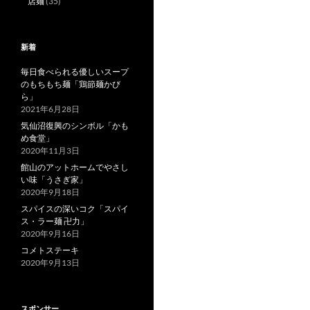
店麺
(35)
新着
毎日食べられる優しいスープ
のもちもち麺「鶏節麺かび
ら」
2021年6月28日
気仙沼復興のシンボル「かも
め食堂」
2020年11月3日
館山のアットホームでやさし
い味「うさぎ家」
2020年9月18日
スパイスの深いコク「スパイ
ス・ラー麺 卍力」
2020年9月16日
コメトステーキ
2020年9月13日
スポンサー