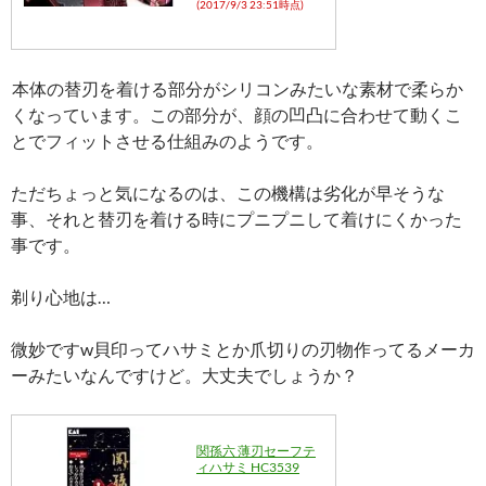
(2017/9/3 23:51時点)
本体の替刃を着ける部分がシリコンみたいな素材で柔らか
くなっています。この部分が、顔の凹凸に合わせて動くこ
とでフィットさせる仕組みのようです。
ただちょっと気になるのは、この機構は劣化が早そうな
事、それと替刃を着ける時にプニプニして着けにくかった
事です。
剃り心地は…
微妙ですw貝印ってハサミとか爪切りの刃物作ってるメーカ
ーみたいなんですけど。大丈夫でしょうか？
関孫六 薄刃セーフテ
ィハサミ HC3539