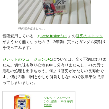
時の涙を見ました…。
普段愛用している「
gillette fusion5+1
」の
替刃のストック
がようやく無くなったので、2年前に買ったガンダム髭剃り
を使ってみます。
ジレットのフュージョン5+1
については、全く不満はありま
せん。切れ味も剃り心地も申し分有りませんし、+1の刃で
眉毛の処理も出来ちゃう。何より替刃がかなりの長寿命で
す。僕は2週に1回とかしか髭剃りしないので数年単位で持
ってしまいました。
ジレット フュージョ
ン5 1 髭剃り 本体 替刃
2個付