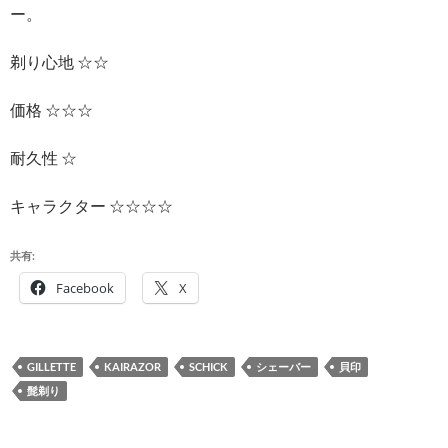
ー。
剃り心地 ☆☆
価格 ☆☆☆
耐久性 ☆
キャラクター ☆☆☆☆
共有:
Facebook
X
GILLETTE
KAIRAZOR
SCHICK
シェーバー
貝印
髭剃り