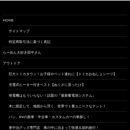
HOME
サイトマップ
特定商取引法に基づく表記
らーめん大好き田中さん
アウトドア
巨大トミカタウン！お子様やペット連れに【トミカおねしょシーツ】
充電式ヒーター付きベスト【ぬくさに首ったけ】
発電機はもういらない！話題の『最新蓄電池システム』
木に固定して、地面から浮く、世界で１番ユニークなテント！
バン、RVの新車・中古車・カスタムカーの車探し！
車中泊グッズ専門店 車の中に泊まって快適＆節約旅行！