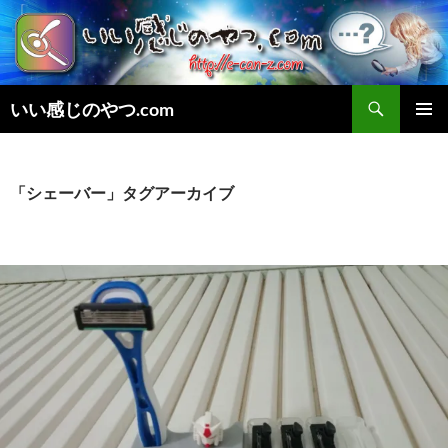
検
いい感じのやつ.com
索
コ
メインメ
ン
ニュー
テ
ン
「シェーバー」タグアーカイブ
ツ
へ
ス
キ
ッ
プ