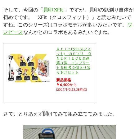
そして、今回の「
貝印 XFit
」ですが、貝印の髭剃り自体が
初めてです。「XFit（クロスフィット）」と読むみたいで
すね。このシリーズはコラボモデルが多いみたいです。
ワ
ンピース
なんかとのコラボもあるみたいですね。
Ｘｆｉｔ(クロスフィ
ット) カミソリ Ｏ
ＮＥＰＩＥＣＥ企画
第３弾 コンプリー
ト６種 各２個入り吊
り下げセット
新品価格
￥6,400
から
(2017/9/3 23:38時点)
さて、とりあえず開けてみて組み立ててみました。