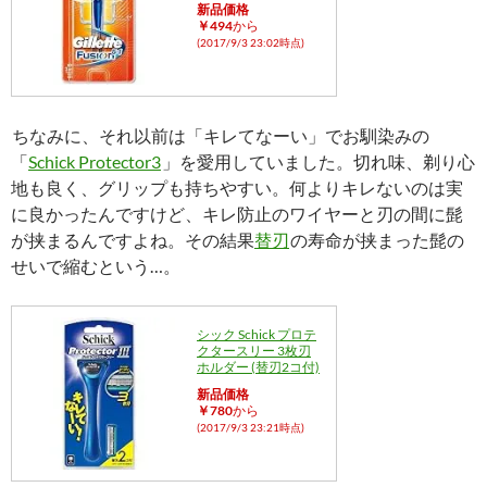
新品価格
￥494
から
(2017/9/3 23:02時点)
ちなみに、それ以前は「キレてなーい」でお馴染みの
「
Schick Protector3
」を愛用していました。切れ味、剃り心
地も良く、グリップも持ちやすい。何よりキレないのは実
に良かったんですけど、キレ防止のワイヤーと刃の間に髭
が挟まるんですよね。その結果
替刃
の寿命が挟まった髭の
せいで縮むという…。
シック Schick プロテ
クタースリー 3枚刃
ホルダー (替刃2コ付)
新品価格
￥780
から
(2017/9/3 23:21時点)