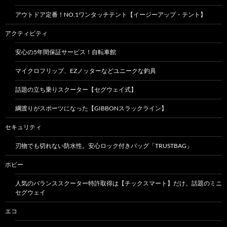
アウトドア定番！NO.1ワンタッチテント【イージーアップ・テント】
アクティビティ
安心の5年間保証サービス！自転車館
マイクロフリップ、EZノッターなどユニークな釣具
話題の立ち乗りスクーター【セグウェイ式】
綱渡りがスポーツになった【GIBBONスラックライン】
セキュリティ
刃物でも切れない防水性。安心ロック付きバッグ「TRUSTBAG」
ホビー
人気のバランススクーター特許取得は【チックスマート】だけ。話題のミニ
セグウェイ
エコ