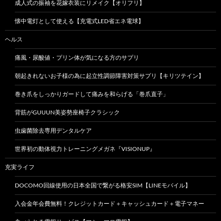
成人式の振袖を花嫁衣装にリメイク【オリフリ】
懐中電灯として使える【充電式LED省エネ電球】
ヘルス
痛風・尿酸値・プリン体が気になる方のサプリ
朝起きれないお子様の為に起立性調節障害対策サプリ【キリツテイン】
巻き爪をしっかりガードして痛みを和らげる「巻爪直子」
背筋がGUUUN美姿勢座椅子クラシック
虫歯菌除去専用デンタルケア
世界初の動体視力トレーニングメガネ『VISIONUP』
充実ライフ
DOCOMO回線使用の日本全国で繋がる格安SIM【LINEモバイル】
入会金年会費無料！クレジットカード＋キャッシュカード＋電子マネー