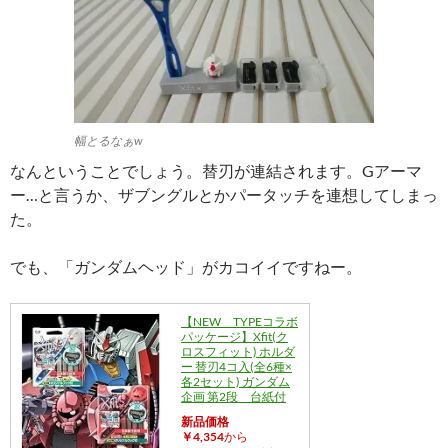
幅とるなぁw
なんということでしょう。替刃が連結されます。Gアーマ
ー…と言うか、ザブングルとかパータッチを連想してしまっ
た。
でも、「ガンダムヘッド」がカコイイですねー。
【NEW TYPEコラボ
パッケージ】Xfit(ク
ロスフィット) ホルダ
ー 替刃4コ入(全6種×
各2セット) ガンダム
企画 第2段 台紙付
新品価格
￥4,354
から