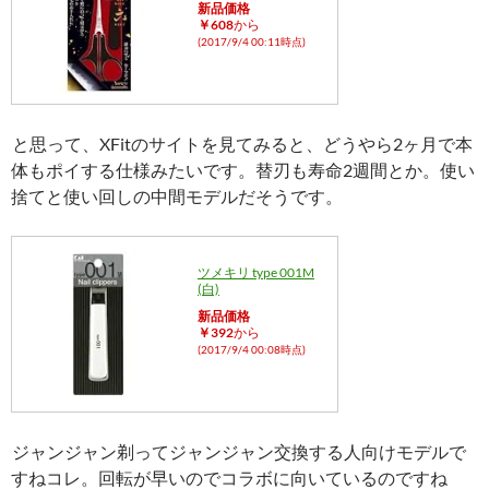
新品価格
￥608
から
(2017/9/4 00:11時点)
と思って、XFitのサイトを見てみると、どうやら2ヶ月で本
体もポイする仕様みたいです。替刃も寿命2週間とか。使い
捨てと使い回しの中間モデルだそうです。
ツメキリ type 001M
(白)
新品価格
￥392
から
(2017/9/4 00:08時点)
ジャンジャン剃ってジャンジャン交換する人向けモデルで
すねコレ。回転が早いのでコラボに向いているのですね