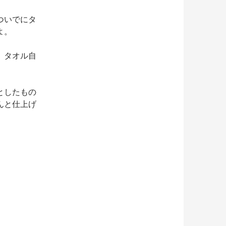
ついでにタ
よ。
、タオル自
としたもの
んと仕上げ
。