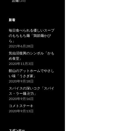
店麺
(35)
新着
毎日食べられる優しいスープ
のもちもち麺「鶏節麺かび
ら」
2021年6月28日
気仙沼復興のシンボル「かも
め食堂」
2020年11月3日
館山のアットホームでやさし
い味「うさぎ家」
2020年9月18日
スパイスの深いコク「スパイ
ス・ラー麺 卍力」
2020年9月16日
コメトステーキ
2020年9月13日
スポンサー