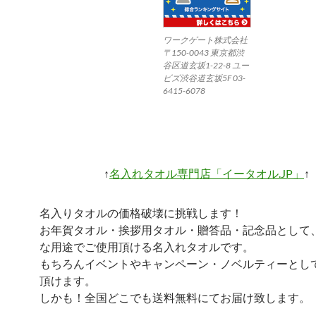
ワークゲート株式会社
〒150-0043 東京都渋
谷区道玄坂1-22-8 ユー
ビズ渋谷道玄坂5F 03-
6415-6078
↑
名入れタオル専門店「イータオル.JP」
↑
名入りタオルの価格破壊に挑戦します！
お年賀タオル・挨拶用タオル・贈答品・記念品として
な用途でご使用頂ける名入れタオルです。
もちろんイベントやキャンペーン・ノベルティーとし
頂けます。
しかも！全国どこでも送料無料にてお届け致します。