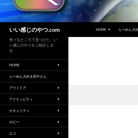
コンテンツへスキップ
検
いい感じのやつ.com
HOME
らーめん大
索
色々なところで見つけた、い
い感じのやつをご紹介しま
す。
HOME
らーめん大好き田中さん
アウトドア
アクティビティ
セキュリティ
ホビー
エコ