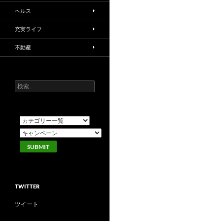
ヘルス
充実ライフ
不動産
検
索:
TWITTER
ツイート